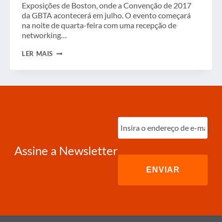
Exposições de Boston, onde a Convenção de 2017
da GBTA acontecerá em julho. O evento começará
na noite de quarta-feira com uma recepção de
networking…
A
LER MAIS
CÚPULA
DE
FORNECEDORES
AJUDA
A
PREPARAR
O
CENÁRIO
Digite
PARA
o
O
e-
SUCESSO
mail
(obrigatório)
NA
Assine a Newsletter
CONVENÇÃO
DE
2017