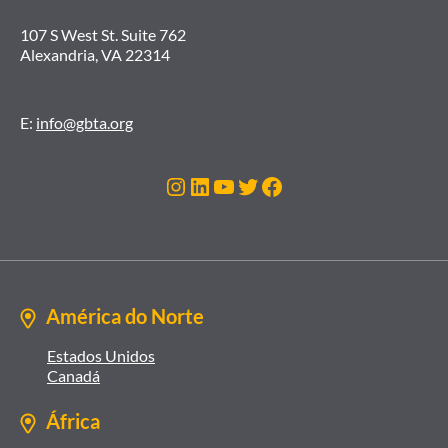
107 S West St. Suite 762
Alexandria, VA 22314
E:
info@gbta.org
Instagram
LinkedIn
Youtube
Twitter
Facebook
América do Norte
Estados Unidos
Canadá
África