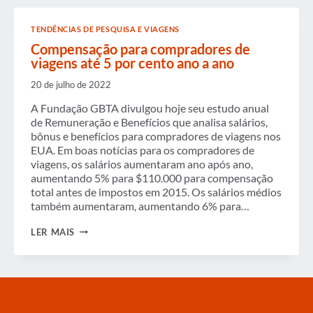
COM
PACOTES
TENDÊNCIAS DE PESQUISA E VIAGENS
DE
COMPENSAÇÃO
Compensação para compradores de
EM
viagens até 5 por cento ano a ano
ALTA
20 de julho de 2022
A Fundação GBTA divulgou hoje seu estudo anual
de Remuneração e Benefícios que analisa salários,
bônus e benefícios para compradores de viagens nos
EUA. Em boas notícias para os compradores de
viagens, os salários aumentaram ano após ano,
aumentando 5% para $110.000 para compensação
total antes de impostos em 2015. Os salários médios
também aumentaram, aumentando 6% para…
COMPENSAÇÃO
LER MAIS
PARA
COMPRADORES
DE
VIAGENS
ATÉ
5
POR