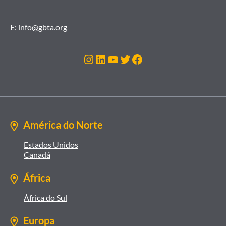
E:
info@gbta.org
Instagram
LinkedIn
Youtube
Twitter
Facebook
América do Norte
Estados Unidos
Canadá
África
África do Sul
Europa