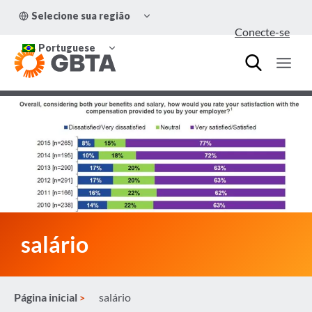
Pular
ALTERNAR
Selecione sua região
para
MENU
Conecte-se
FILHO
o
ALTERNAR
Conteúdo
Portuguese
MENU
FILHO
salário
Página inicial
salário