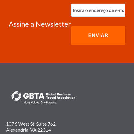
CENTO
Digite
ANO
o
A
e-
ANO
mail
(obrigatório)
Assine a Newsletter
107 S West St. Suite 762
Alexandria, VA 22314