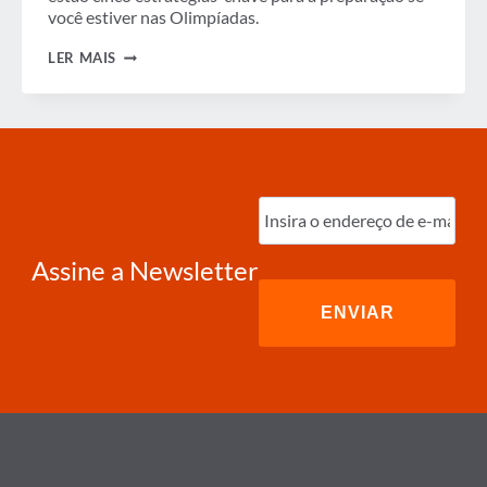
você estiver nas Olimpíadas.
A
LER MAIS
PENÍNSULA
COREANA
–
COMO
SE
PREPARAR
PARA
AS
Digite
OLIMPÍADAS
o
e-
mail
(obrigatório)
Assine a Newsletter