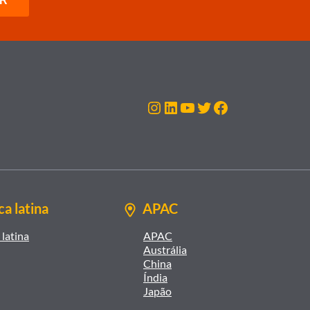
Instagram
LinkedIn
Youtube
Twitter
Facebook
a latina
APAC
latina
APAC
Austrália
China
Índia
Japão