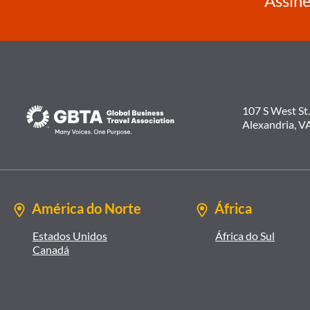
Assine
107 S West St.
Alexandria, V
América do Norte
África
Estados Unidos
África do Sul
Canadá