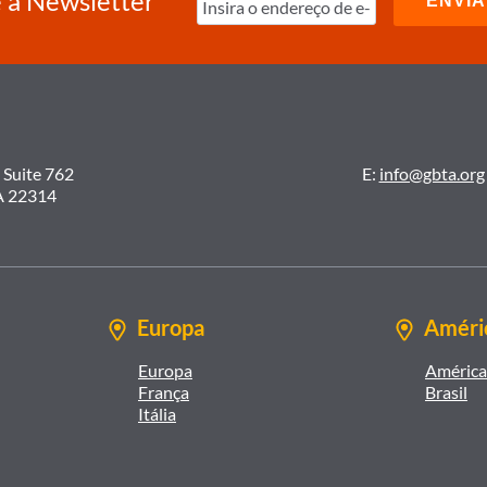
 a Newsletter
 Suite 762
E:
info@gbta.org
A 22314
Europa
Améric
Europa
América 
França
Brasil
Itália