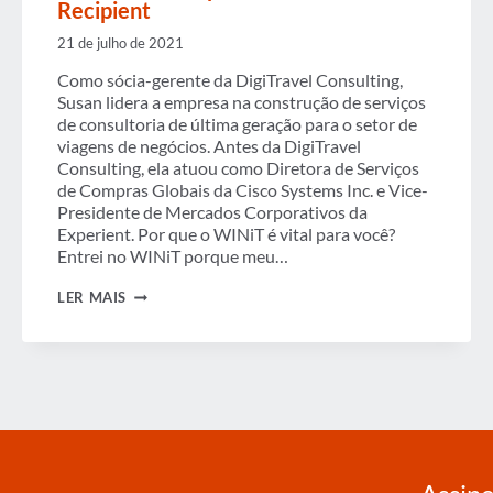
Recipient
21 de julho de 2021
Como sócia-gerente da DigiTravel Consulting,
Susan lidera a empresa na construção de serviços
de consultoria de última geração para o setor de
viagens de negócios. Antes da DigiTravel
Consulting, ela atuou como Diretora de Serviços
de Compras Globais da Cisco Systems Inc. e Vice-
Presidente de Mercados Corporativos da
Experient. Por que o WINiT é vital para você?
Entrei no WINiT porque meu…
DESTAQUE
LER MAIS
PARA
SUSAN
LICHTENSTEIN,
2021
WINIT
TOP
50
WOMEN
IN
TRAVEL
RECIPIENT