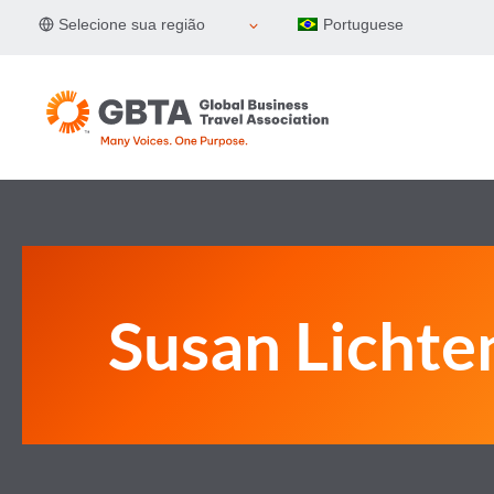
Pular
Selecione sua região
Portuguese
para
o
Conteúdo
Susan Lichte