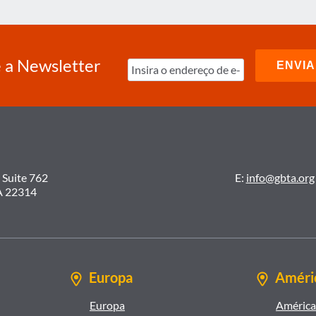
 a Newsletter
 Suite 762
E:
info@gbta.org
A 22314
Europa
Améric
Europa
América 