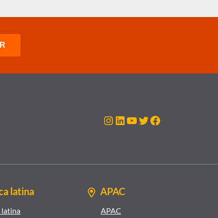
Instagram
LinkedIn
Youtube
Twitter
Facebook
a latina
APAC
latina
APAC