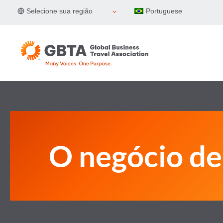
Pular
Selecione sua região
Portuguese
para
o
Conteúdo
O negócio de