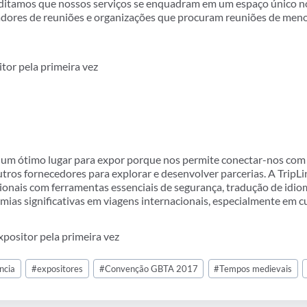
itamos que nossos serviços se enquadram em um espaço único no
adores de reuniões e organizações que procuram reuniões de men
itor pela primeira vez
m ótimo lugar para expor porque nos permite conectar-nos com c
ros fornecedores para explorar e desenvolver parcerias. A TripLi
cionais com ferramentas essenciais de segurança, tradução de idiom
as significativas em viagens internacionais, especialmente em c
xpositor pela primeira vez
ncia
#
expositores
#
Convenção GBTA 2017
#
Tempos medievais