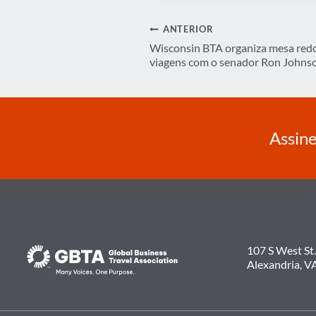
Navegação
ANTERIOR
Wisconsin BTA organiza mesa red
de
viagens com o senador Ron Johns
Post
Assine
107 S West St.
Alexandria, V