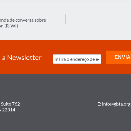
onda de conversa sobre
on (R-WI)
 a Newsletter
 Suite 762
E:
info@gbta.org
A 22314