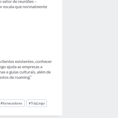
 setor de reuniões –
or escala que normalmente
lientes existentes, conhecer
ngo ajuda as empresas a
as e guias culturais, além de
ustos de roaming.”
#
fornecedores
#
TripLingo