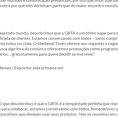
e reuniões e comunicação presenciais, por isso partimos a pé pa
 sobre por que eles decidiram participar do maior encontro mundia
ja todo mundo, descobrimos que a GBTA é um ótimo lugar para ex
ficada de clientes. Estamos conversando com todos – tanto compr
nte todos no chão. O Medieval Times oferece aos viajantes a negó
usca algo fora do comum e oferecemos promoções como programa
rios… gratuitamente para quem decidir se inscrever.”
evais | Expositor pela primeira vez
s. O que descobrimos é que o GBTA é a tempestade perfeita que reún
s para colaborar...estamos conversando com todos, fornecedores 
porativos que desejam usar seus produtos . Nós os reunimos em um