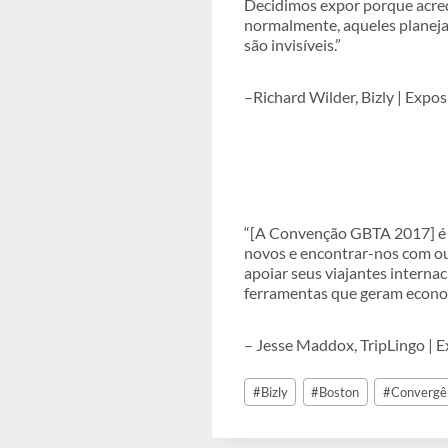
Decidimos expor porque acred
normalmente, aqueles planej
são invisíveis.”
–Richard Wilder, Bizly | Expos
“[A Convenção GBTA 2017] é u
novos e encontrar-nos com out
apoiar seus viajantes interna
ferramentas que geram economi
– Jesse Maddox, TripLingo | E
Tags
#
Bizly
#
Boston
#
Convergê
do
Post: