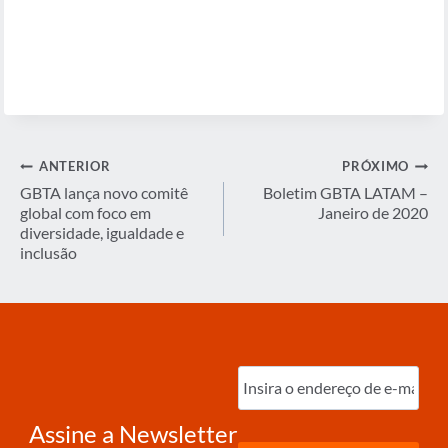
Navegação
ANTERIOR
PRÓXIMO
de
GBTA lança novo comitê
Boletim GBTA LATAM –
global com foco em
Janeiro de 2020
Post
diversidade, igualdade e
inclusão
Digite
o
e-
mail
(obrigatório)
Assine a Newsletter