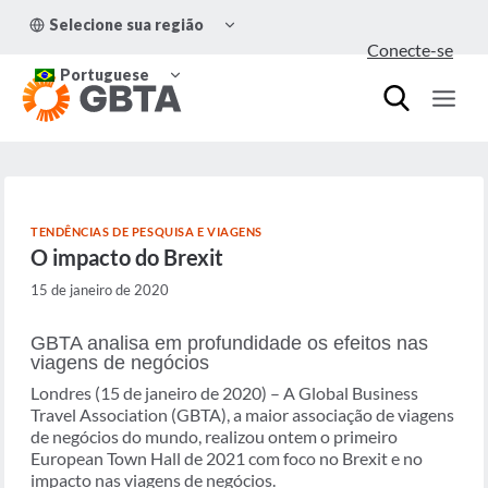
Pular
ALTERNAR
Selecione sua região
para
MENU
Conecte-se
FILHO
o
ALTERNAR
Conteúdo
Portuguese
MENU
FILHO
TENDÊNCIAS DE PESQUISA E VIAGENS
O impacto do Brexit
15 de janeiro de 2020
GBTA analisa em profundidade os efeitos nas
viagens de negócios
Londres (15 de janeiro de 2020) – A Global Business
Travel Association (GBTA), a maior associação de viagens
de negócios do mundo, realizou ontem o primeiro
European Town Hall de 2021 com foco no Brexit e no
impacto nas viagens de negócios.