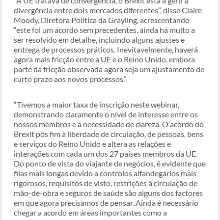
“A UE tratava de convergência, o Brexit está a gerir a
divergência entre dois mercados diferentes”, disse Claire
Moody, Diretora Política da Grayling, acrescentando
“este foi um acordo sem precedentes, ainda há muito a
ser resolvido em detalhe, incluindo alguns ajustes e
entrega de processos práticos. Inevitavelmente, haverá
agora mais fricção entre a UE e o Reino Unido, embora
parte da fricção observada agora seja um ajustamento de
curto prazo aos novos processos.”
“Tivemos a maior taxa de inscrição neste webinar,
demonstrando claramente o nível de interesse entre os
nossos membros e a necessidade de clareza. O acordo do
Brexit pôs fim à liberdade de circulação, de pessoas, bens
e serviços do Reino Unido e altera as relações e
interações com cada um dos 27 países membros da UE.
Do ponto de vista do viajante de negócios, é evidente que
filas mais longas devido a controlos alfandegários mais
rigorosos, requisitos de visto, restrições à circulação de
mão-de-obra e seguros de saúde são alguns dos factores
em que agora precisamos de pensar. Ainda é necessário
chegar a acordo em áreas importantes como a