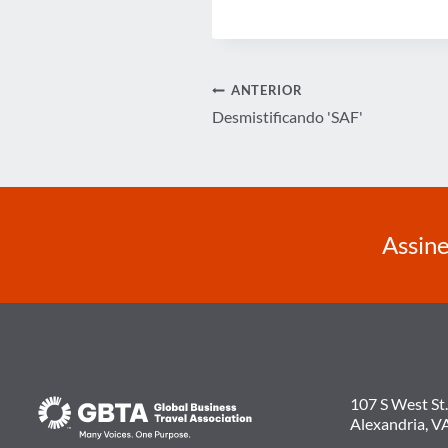
Navegação
ANTERIOR
Desmistificando 'SAF'
de
Post
Assine
107 S West St.
Alexandria, V