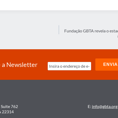
Fundação GBTA revela o estad
 a Newsletter
 Suite 762
E:
info@gbta.org
A 22314