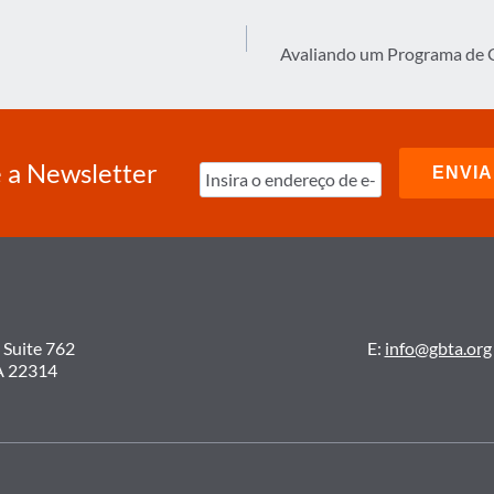
Avaliando um Programa de 
 a Newsletter
 Suite 762
E:
info@gbta.org
A 22314