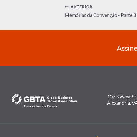
Navegação
ANTERIOR
Memórias da Convenção - Parte 3
de
Post
Assine
107 S West St.
Alexandria, V