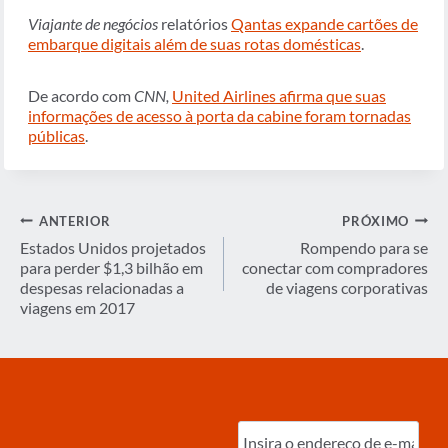
Viajante de negócios
relatórios
Qantas expande cartões de
embarque digitais além de suas rotas domésticas
.
De acordo com
CNN,
United Airlines afirma que suas
informações de acesso à porta da cabine foram tornadas
públicas
.
Navegação
ANTERIOR
PRÓXIMO
de
Estados Unidos projetados
Rompendo para se
para perder $1,3 bilhão em
conectar com compradores
Post
despesas relacionadas a
de viagens corporativas
viagens em 2017
Digite
o