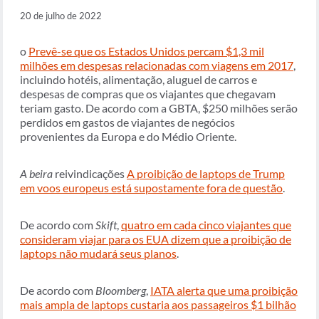
20 de julho de 2022
o
Prevê-se que os Estados Unidos percam $1,3 mil
milhões em despesas relacionadas com viagens em 2017
,
incluindo hotéis, alimentação, aluguel de carros e
despesas de compras que os viajantes que chegavam
teriam gasto. De acordo com a GBTA, $250 milhões serão
perdidos em gastos de viajantes de negócios
provenientes da Europa e do Médio Oriente.
A beira
reivindicações
A proibição de laptops de Trump
em voos europeus está supostamente fora de questão
.
De acordo com
Skift
,
quatro em cada cinco viajantes que
consideram viajar para os EUA dizem que a proibição de
laptops não mudará seus planos
.
De acordo com
Bloomberg
,
IATA alerta que uma proibição
mais ampla de laptops custaria aos passageiros $1 bilhão