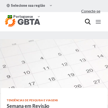
Pular
ALTERNAR
Selecione sua região
para
MENU
Conecte-se
FILHO
o
ALTERNAR
Conteúdo
Portuguese
MENU
FILHO
TENDÊNCIAS DE PESQUISA E VIAGENS
Semana em Revisão