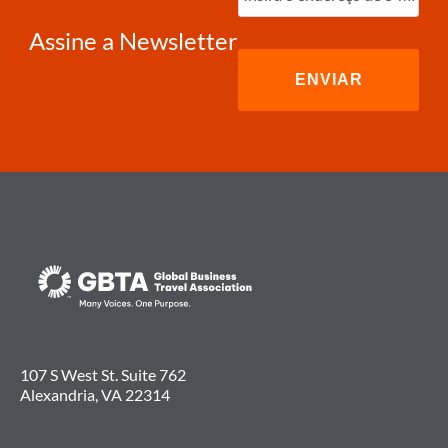
e-
mail
(obrigatório)
Assine a Newsletter
107 S West St. Suite 762
Alexandria, VA 22314