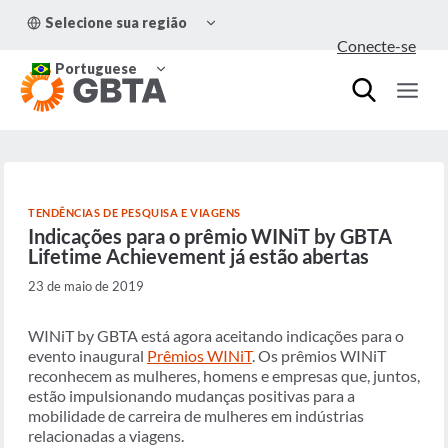
Pular
ALTERNAR
Selecione sua região
para
MENU
Conecte-se
FILHO
o
ALTERNAR
Conteúdo
Portuguese
MENU
FILHO
TENDÊNCIAS DE PESQUISA E VIAGENS
Indicações para o prêmio WINiT by GBTA
Lifetime Achievement já estão abertas
23 de maio de 2019
WINiT by GBTA está agora aceitando indicações para o
evento inaugural
Prêmios WINiT
. Os prêmios WINiT
reconhecem as mulheres, homens e empresas que, juntos,
estão impulsionando mudanças positivas para a
mobilidade de carreira de mulheres em indústrias
relacionadas a viagens.