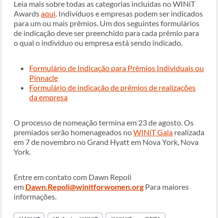
Leia mais sobre todas as categorias incluídas no WINiT
Awards
aqui
. Indivíduos e empresas podem ser indicados
para um ou mais prêmios. Um dos seguintes formulários
de indicação deve ser preenchido para cada prêmio para
o qual o indivíduo ou empresa está sendo indicado.
Formulário de Indicação para Prêmios Individuais ou
Pinnacle
Formulário de indicação de prêmios de realizações
da empresa
O processo de nomeação termina em 23 de agosto. Os
premiados serão homenageados no
WINiT Gala
realizada
em 7 de novembro no Grand Hyatt em Nova York, Nova
York.
Entre em contato com Dawn Repoli
em
Dawn.Repoli@winitforwomen.org
Para maiores
informações.
Tags