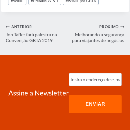
#
WINiT
#
Prêmios WINiT
#
WINiT por GBTA
do
Post:
Navegação
ANTERIOR
PRÓXIMO
de
Jon Taffer fará palestra na
Melhorando a segurança
Convenção GBTA 2019
para viajantes de negócios
Post
Digite
o
e-
mail
(obrigatório)
Assine a Newsletter