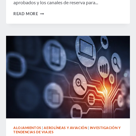
aprobados y los canales de reserva para...
¿QUÉ
READ MORE
TAN
EXITOSOS
SON
LOS
COMPRADORES
DE
VIAJES
EN
LA
COMUNICACIÓN
DE
LA
POLÍTICA
DE
VIAJES
DE
LA
EMPRESA?
ALOJAMIENTOS
|
AEROLÍNEAS Y AVIACIÓN
|
INVESTIGACIÓN Y
TENDENCIAS DE VIAJES