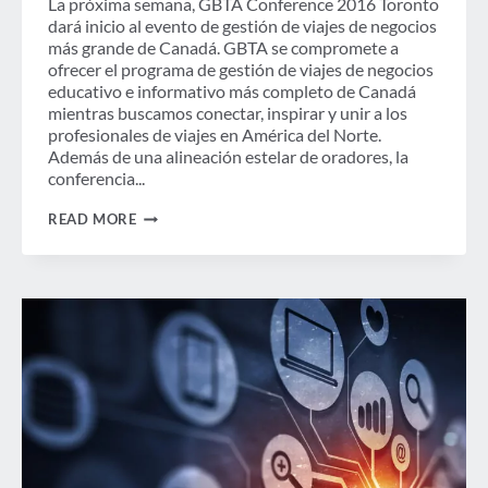
La próxima semana, GBTA Conference 2016 Toronto
dará inicio al evento de gestión de viajes de negocios
más grande de Canadá. GBTA se compromete a
ofrecer el programa de gestión de viajes de negocios
educativo e informativo más completo de Canadá
mientras buscamos conectar, inspirar y unir a los
profesionales de viajes en América del Norte.
Además de una alineación estelar de oradores, la
conferencia...
LAS
READ MORE
SESIONES
EDUCATIVAS
DE
LA
CONFERENCIA
GBTA
CANADÁ
BUSCAN
CONECTAR,
INSPIRAR
Y
UNIR
A
LOS
ASISTENTES