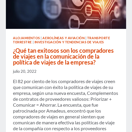
ALOJAMIENTOS
|
AEROLÍNEAS Y AVIACIÓN
|
TRANSPORTE
TERRESTRE
|
INVESTIGACIÓN Y TENDENCIAS DE VIAJES
¿Qué tan exitosos son los compradores
de viajes en la comunicación de la
política de viajes de la empresa?
julio 20, 2022
El 82 por ciento de los compradores de viajes creen
que comunican con éxito la política de viajes de su
empresa, según una nueva encuesta, Complementos
de contratos de proveedores valiosos: Priorizar +
Comunicar = Ahorrar. La encuesta, que fue
patrocinada por Amadeus, encontró que los
compradores de viajes en general sienten que
comunican de manera efectiva las políticas de viaje
de la compañía con respecto a los proveedores