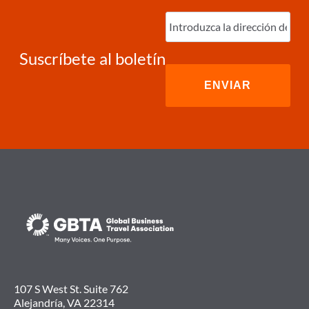
CONTRATOS
Ingrese
HOTELEROS
correo
OFRECE
electrónico
(Required)
EL
MAYOR
Suscríbete al boletín
BENEFICIO
POR
SU
INVERSIÓN
107 S West St. Suite 762
Alejandría, VA 22314