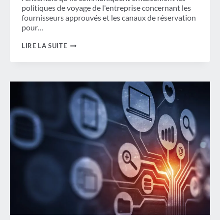
politiques de voyage de l'entreprise concernant les
fournisseurs approuvés et les canaux de réservation
pour…
DANS
LIRE LA SUITE
QUELLE
MESURE
LES
ACHETEURS
DE
VOYAGES
RÉUSSISSENT-
ILS
À
COMMUNIQUER
LA
POLITIQUE
DE
VOYAGE
DE
L'ENTREPRISE ?