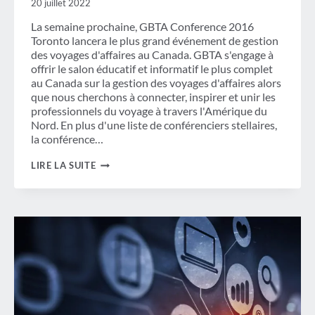
20 juillet 2022
La semaine prochaine, GBTA Conference 2016
Toronto lancera le plus grand événement de gestion
des voyages d'affaires au Canada. GBTA s'engage à
offrir le salon éducatif et informatif le plus complet
au Canada sur la gestion des voyages d'affaires alors
que nous cherchons à connecter, inspirer et unir les
professionnels du voyage à travers l'Amérique du
Nord. En plus d'une liste de conférenciers stellaires,
la conférence…
LES
LIRE LA SUITE
SESSIONS
ÉDUCATIVES
DE
LA
CONFÉRENCE
GBTA
CANADA
CHERCHENT
À
CONNECTER,
INSPIRER
ET
UNIR