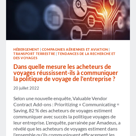
LES
PARTICIPANTS
HÉBERGEMENT
|
COMPAGNIES AÉRIENNES ET AVIATION
|
TRANSPORT TERRESTRE
|
TENDANCES DE LA RECHERCHE ET
DES VOYAGES
Dans quelle mesure les acheteurs de
voyages réussissent-ils à communiquer
la politique de voyage de l'entreprise ?
20 juillet 2022
Selon une nouvelle enquête, Valuable Vendor
Contract Add-ons : Prioritizing + Communicating =
Saving, 82 % des acheteurs de voyages estiment
communiquer avec succès la politique voyages de
leur entreprise. L'enquête, parrainée par Amadeus, a
révélé que les acheteurs de voyages estiment dans
l'ensemble qu'ils communiquent efficacement les