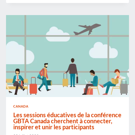
VERS
DES
PARTENARIATS
RÉUSSIS
ENTRE
HÔTELIERS
ET
ACHETEURS
DE
VOYAGES
CANADA
Les sessions éducatives de la conférence
GBTA Canada cherchent à connecter,
inspirer et unir les participants