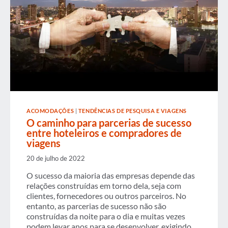
ACOMODAÇÕES
|
TENDÊNCIAS DE PESQUISA E VIAGENS
O caminho para parcerias de sucesso
entre hoteleiros e compradores de
viagens
20 de julho de 2022
O sucesso da maioria das empresas depende das
relações construídas em torno dela, seja com
clientes, fornecedores ou outros parceiros. No
entanto, as parcerias de sucesso não são
construídas da noite para o dia e muitas vezes
podem levar anos para se desenvolver, exigindo