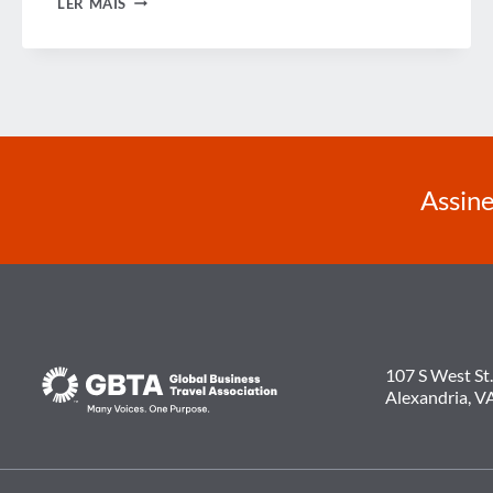
LER MAIS
BEM-
SUCEDIDOS
SÃO
OS
COMPRADORES
DE
VIAGENS
NA
COMUNICAÇÃO
DA
POLÍTICA
Assine
DE
VIAGENS
DA
EMPRESA?
107 S West St.
Alexandria, V