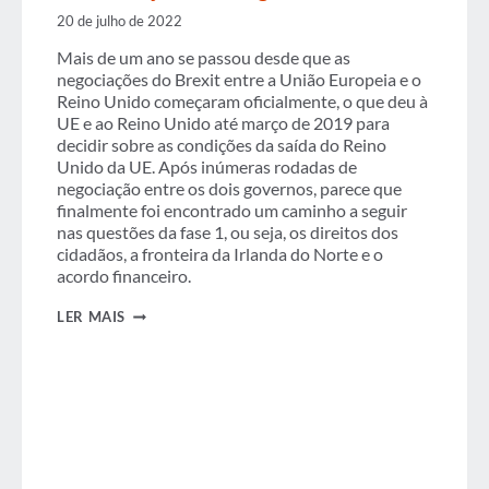
20 de julho de 2022
Mais de um ano se passou desde que as
negociações do Brexit entre a União Europeia e o
Reino Unido começaram oficialmente, o que deu à
UE e ao Reino Unido até março de 2019 para
decidir sobre as condições da saída do Reino
Unido da UE. Após inúmeras rodadas de
negociação entre os dois governos, parece que
finalmente foi encontrado um caminho a seguir
nas questões da fase 1, ou seja, os direitos dos
cidadãos, a fronteira da Irlanda do Norte e o
acordo financeiro.
VIAJANTES
LER MAIS
DE
NEGÓCIOS
DÃO
BOAS-
VINDAS
À
DECLARAÇÃO
DE
“PROGRESSO
SUFICIENTE”