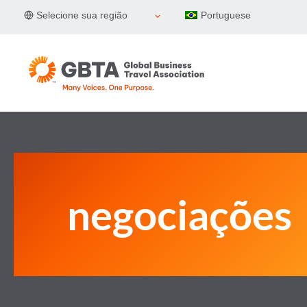
Pular
Selecione sua região
Portuguese
para
o
Conteúdo
negociações