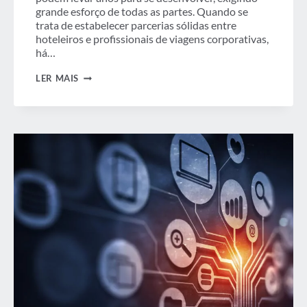
grande esforço de todas as partes. Quando se
trata de estabelecer parcerias sólidas entre
hoteleiros e profissionais de viagens corporativas,
há…
O
LER MAIS
CAMINHO
PARA
PARCERIAS
DE
SUCESSO
ENTRE
HOTELEIROS
E
COMPRADORES
DE
VIAGENS