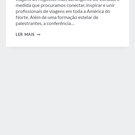
medida que procuramos conectar, inspirar e unir
profissionais de viagens em toda a América do
Norte. Além de uma formação estelar de
palestrantes, a conferência…
SESSÕES
LER MAIS
DE
EDUCAÇÃO
DA
CONFERÊNCIA
GBTA
CANADÁ
BUSCAM
CONECTAR,
INSPIRAR
E
UNIR
OS
PARTICIPANTES