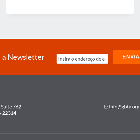
DE
VIAGENS,
A
NEGOCIAÇÃO
DE
CONTRATOS
DE
HOTÉIS
OFERECE
O
MAIOR
 a Newsletter
RETORNO
POSSÍVEL
 Suite 762
E:
info@gbta.org
A 22314