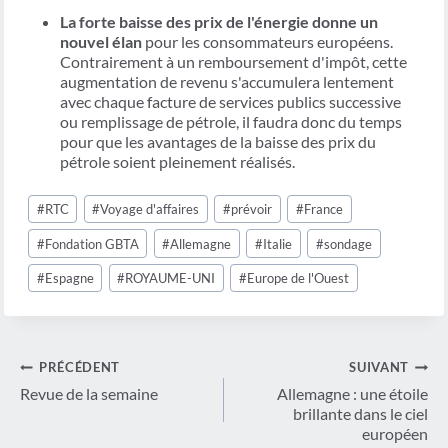
La forte baisse des prix de l'énergie donne un
nouvel élan
pour les consommateurs européens.
Contrairement à un remboursement d'impôt, cette
augmentation de revenu s'accumulera lentement
avec chaque facture de services publics successive
ou remplissage de pétrole, il faudra donc du temps
pour que les avantages de la baisse des prix du
pétrole soient pleinement réalisés.
Étiquettes
#
RTC
#
Voyage d'affaires
#
prévoir
#
France
de
la
#
Fondation GBTA
#
Allemagne
#
Italie
#
sondage
publication :
#
Espagne
#
ROYAUME-UNI
#
Europe de l'Ouest
Navigation
PRÉCÉDENT
SUIVANT
de
Revue de la semaine
Allemagne : une étoile
brillante dans le ciel
l’article
européen