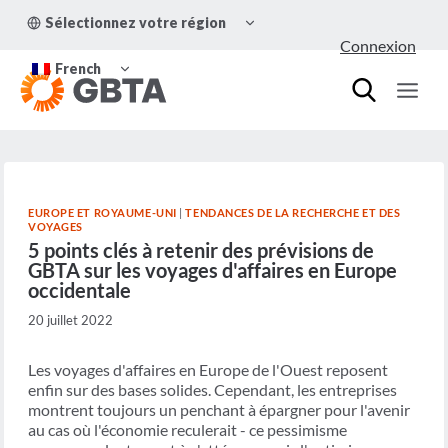
Aller
OUVRIR/FERMER
Sélectionnez votre région
au
LE
Connexion
MENU
contenu
OUVRIR/FERMER
ENFANT
French
LE
MENU
ENFANT
EUROPE ET ROYAUME-UNI
|
TENDANCES DE LA RECHERCHE ET DES
VOYAGES
5 points clés à retenir des prévisions de
GBTA sur les voyages d'affaires en Europe
occidentale
20 juillet 2022
Les voyages d'affaires en Europe de l'Ouest reposent
enfin sur des bases solides. Cependant, les entreprises
montrent toujours un penchant à épargner pour l'avenir
au cas où l'économie reculerait - ce pessimisme