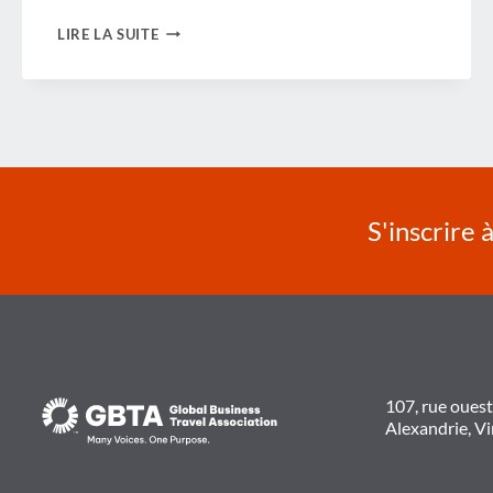
LES
LIRE LA SUITE
DERNIÈRES
PRÉVISIONS
MONTRENT
DE
BONNES
NOUVELLES
POUR
L'EUROPE
DE
L'OUEST
S'inscrire 
107, rue oues
Alexandrie, V