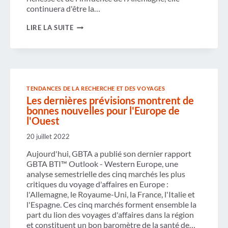
continuera d'être la…
L'ALLEMAGNE
LIRE LA SUITE
RESTE
LA
PUISSANCE
ÉCONOMIQUE
DE
L'EUROPE
TENDANCES DE LA RECHERCHE ET DES VOYAGES
Les dernières prévisions montrent de
bonnes nouvelles pour l'Europe de
l'Ouest
20 juillet 2022
Aujourd'hui, GBTA a publié son dernier rapport
GBTA BTI™ Outlook - Western Europe, une
analyse semestrielle des cinq marchés les plus
critiques du voyage d'affaires en Europe :
l'Allemagne, le Royaume-Uni, la France, l'Italie et
l'Espagne. Ces cinq marchés forment ensemble la
part du lion des voyages d'affaires dans la région
et constituent un bon baromètre de la santé de…