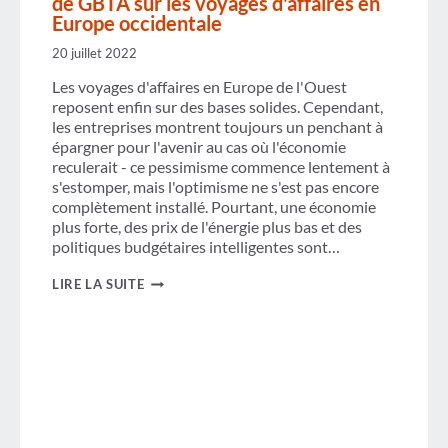
de GBTA sur les voyages d'affaires en
Europe occidentale
20 juillet 2022
Les voyages d'affaires en Europe de l'Ouest
reposent enfin sur des bases solides. Cependant,
les entreprises montrent toujours un penchant à
épargner pour l'avenir au cas où l'économie
reculerait - ce pessimisme commence lentement à
s'estomper, mais l'optimisme ne s'est pas encore
complètement installé. Pourtant, une économie
plus forte, des prix de l'énergie plus bas et des
politiques budgétaires intelligentes sont…
5
LIRE LA SUITE
POINTS
CLÉS
À
RETENIR
DES
PRÉVISIONS
DE
GBTA
SUR
LES