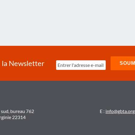
à la Newsletter
t sud, bureau 762
E :
info@gbta.org
irginie 22314