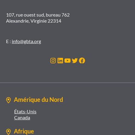
107, rue ouest sud, bureau 762
Alexandrie, Virginie 22314
E :
info@gbta.org
Instagram
LinkedIn
YouTube
Twitter
Facebook
Amérique du Nord
États-Unis
Canada
Afrique