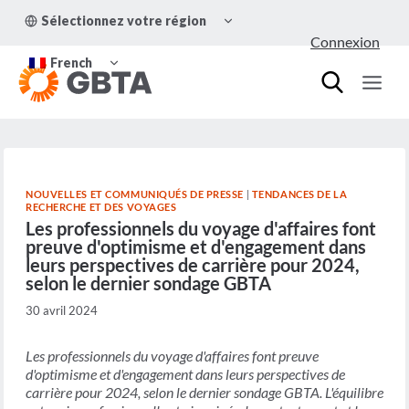
Aller
OUVRIR/FERMER
Sélectionnez votre région
au
LE
Connexion
MENU
contenu
OUVRIR/FERMER
ENFANT
French
LE
MENU
ENFANT
NOUVELLES ET COMMUNIQUÉS DE PRESSE
|
TENDANCES DE LA
RECHERCHE ET DES VOYAGES
Les professionnels du voyage d'affaires font
preuve d'optimisme et d'engagement dans
leurs perspectives de carrière pour 2024,
selon le dernier sondage GBTA
30 avril 2024
Les professionnels du voyage d'affaires font preuve
d'optimisme et d'engagement dans leurs perspectives de
carrière pour 2024, selon le dernier sondage GBTA. L'équilibre