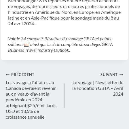
Méthodologie : 815 réponses ont été reçues d'acheteurs
de voyages, de fournisseurs et d'autres professionnels de
l'industrie en Amérique du Nord, en Europe, en Amérique
latine et en Asie-Pacifique pour le sondage mené du 8 au
24 avril 2024.
e
Voir le 34 complet
Résultats du sondage GBTA et points
saillants
ici
, ainsi que la série complète de sondages GBTA
Business Travel Industry Outlook.
Navigation
PRÉCÉDENT
SUIVANT
de
Les voyages d'affaires au
Le voyage | Newsletter de
Canada devraient revenir
la Fondation GBTA – Avril
l’article
aux niveaux d'avant la
2024
pandémie en 2024,
atteignant $25,9 milliards
USD et 13,5% de
croissance annuelle