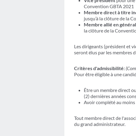
Vice président
pour une 
Convention GBTA 2021
Membre direct à titre in
jusqu’à la clôture de la
Membre allié en général
la clôture de la Conven
Les dirigeants (président et v
seront élus par les membres di
Critères d'admissibilité:
(Comm
Pour être éligible à une candi
Être un membre direct ou 
(2) dernières années cons
Avoir complété au moins u
Tout membre direct de l'asso
du grand administrateur.