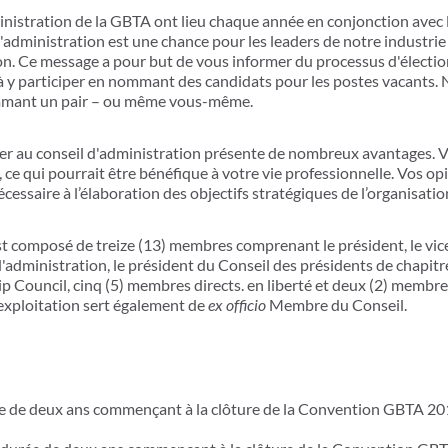
ministration de la GBTA ont lieu chaque année en conjonction avec 
'administration est une chance pour les leaders de notre industrie 
on. Ce message a pour but de vous informer du processus d'électio
 à y participer en nommant des candidats pour les postes vacants
ommant un pair – ou même vous-même.
ger au conseil d'administration présente de nombreux avantages. Vo
s, ce qui pourrait être bénéfique à votre vie professionnelle. Vos o
essaire à l’élaboration des objectifs stratégiques de l’organisatio
st composé de treize (13) membres comprenant le président, le vice
'administration, le président du Conseil des présidents de chapitre,
p Council, cinq (5) membres directs. en liberté et deux (2) membres a
l'exploitation sert également de
ex officio
Membre du Conseil.
 de deux ans commençant à la clôture de la Convention GBTA 2019 