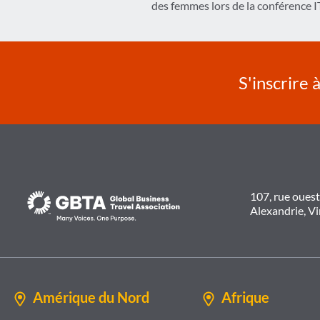
de
des femmes lors de la conférence
l’article
S'inscrire 
107, rue oues
Alexandrie, V
Amérique du Nord
Afrique