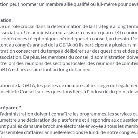
ation peut nommer un membre allié qualifié ou lui-même pour deve
ation :
ue un rôle crucial dans la détermination de la stratégie à long term
ssociation. Un administrateur assiste à environ quatre (4) réunio
ux conférences téléphoniques périodiques du conseil, au besoin. De
tent au congrès annuel de la GBTA où ils participent à plusieurs mi
ration consacrent du temps à délibérer sur des questions et des p
ssociation. De plus, les membres du conseil d'administration doive
tre lors des réunions des sections locales, des réunions de comité
GBTA est nécessaire tout au long de l'année.
ration de la GBTA, les postes de membres alliés siégeront égalemen
nseille le Conseil sur les questions liées à l'industrie du point de 
préparer ?
d'administration doivent connaître les programmes, les services et 
soumettre une déclaration de plateforme et à répondre aux question
ont publiés dans une brochure électorale envoyée à tous les membr
l'assemblée d'affaires annuelle/élections le lundi de notre congrès