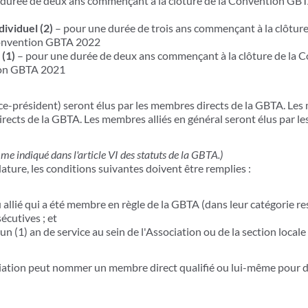
durée de deux ans commençant à la clôture de la Convention GBTA 
dividuel (2)
– pour une durée de trois ans commençant à la clôtu
 Convention GBTA 2022
 (1)
– pour une durée de deux ans commençant à la clôture de la 
tion GBTA 2021
ice-président) seront élus par les membres directs de la GBTA. Le
rects de la GBTA. Les membres alliés en général seront élus par le
e indiqué dans l'article VI des statuts de la GBTA.)
dature, les conditions suivantes doivent être remplies :
allié qui a été membre en règle de la GBTA (dans leur catégorie r
écutives ; et
n (1) an de service au sein de l'Association ou de la section locale
ciation peut nommer un membre direct qualifié ou lui-même pour d