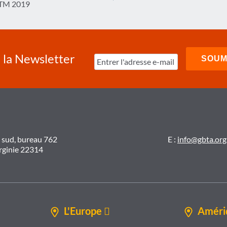
 ITM 2019
à la Newsletter
t sud, bureau 762
E :
info@gbta.org
irginie 22314
L'Europe 
Amériq