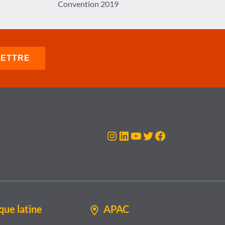
Convention 2019
Instagram
LinkedIn
YouTube
Twitter
Facebook
ue latine
APAC