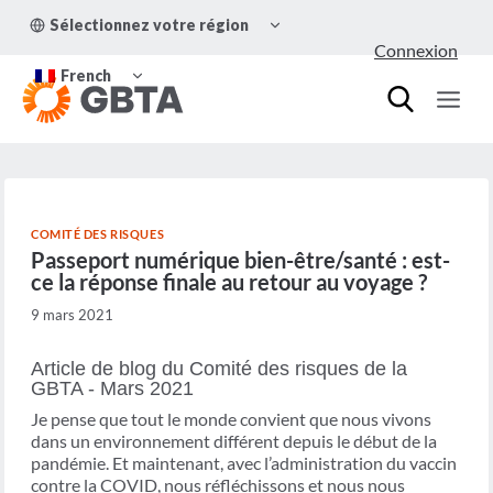
Aller
OUVRIR/FERMER
Sélectionnez votre région
au
LE
Connexion
MENU
contenu
OUVRIR/FERMER
ENFANT
French
LE
MENU
ENFANT
COMITÉ DES RISQUES
Passeport numérique bien-être/santé : est-
ce la réponse finale au retour au voyage ?
9 mars 2021
Article de blog du Comité des risques de la
GBTA - Mars 2021
Je pense que tout le monde convient que nous vivons
dans un environnement différent depuis le début de la
pandémie. Et maintenant, avec l’administration du vaccin
contre la COVID, nous réfléchissons et nous nous