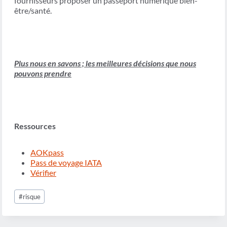
fournisseurs proposer un passeport numérique bien-
être/santé.
Plus nous en savons ; les meilleures décisions que nous
pouvons prendre
Ressources
AOKpass
Pass de voyage IATA
Vérifier
Étiquettes
#
risque
de
la
publication :