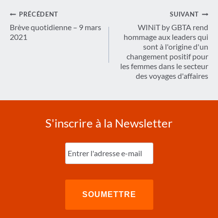
Navigation
PRÉCÉDENT
SUIVANT
de
Brève quotidienne – 9 mars
WINiT by GBTA rend
2021
hommage aux leaders qui
l’article
sont à l'origine d'un
changement positif pour
les femmes dans le secteur
des voyages d'affaires
S'inscrire à la Newsletter
Entrez
l'e-
mail
(Nécessaire)