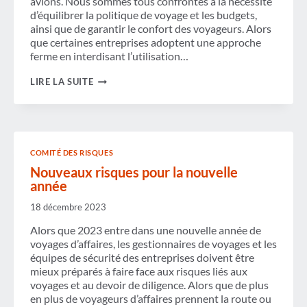
avions. Nous sommes tous confrontés à la nécessité
GBTA
d’équilibrer la politique de voyage et les budgets,
TRM
ainsi que de garantir le confort des voyageurs. Alors
que certaines entreprises adoptent une approche
ferme en interdisant l’utilisation…
GÉRER
LIRE LA SUITE
VOTRE
POLITIQUE
DE
VOYAGE
FACE
AUX
COMITÉ DES RISQUES
PROBLÈMES
LIÉS
Nouveaux risques pour la nouvelle
AUX
année
AVIONS
18 décembre 2023
Alors que 2023 entre dans une nouvelle année de
voyages d’affaires, les gestionnaires de voyages et les
équipes de sécurité des entreprises doivent être
mieux préparés à faire face aux risques liés aux
voyages et au devoir de diligence. Alors que de plus
en plus de voyageurs d’affaires prennent la route ou