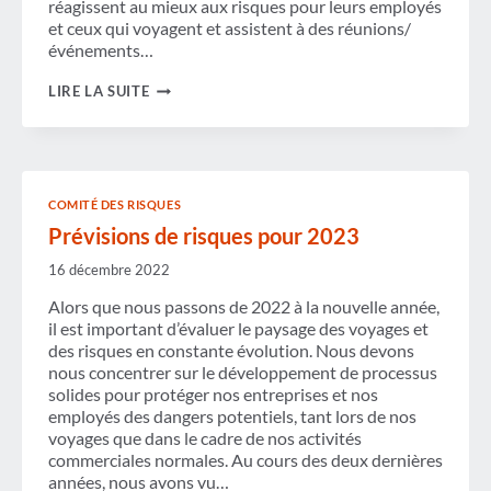
réagissent au mieux aux risques pour leurs employés
et ceux qui voyagent et assistent à des réunions/
événements…
LE
LIRE LA SUITE
COMITÉ
DES
RISQUES
MONDIAUX
DE
LA
COMITÉ DES RISQUES
GBTA
PUBLIE
Prévisions de risques pour 2023
UNE
MISE
16 décembre 2022
À
JOUR
Alors que nous passons de 2022 à la nouvelle année,
DU
il est important d’évaluer le paysage des voyages et
GUIDE
des risques en constante évolution. Nous devons
D'APPEL
D'OFFRES
nous concentrer sur le développement de processus
SUR
solides pour protéger nos entreprises et nos
LA
employés des dangers potentiels, tant lors de nos
GESTION
voyages que dans le cadre de nos activités
DES
RISQUES
commerciales normales. Au cours des deux dernières
LIÉS
années, nous avons vu…
AUX