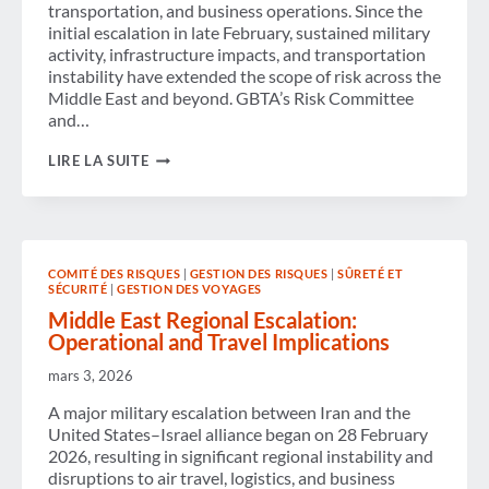
transportation, and business operations. Since the
initial escalation in late February, sustained military
activity, infrastructure impacts, and transportation
instability have extended the scope of risk across the
Middle East and beyond. GBTA’s Risk Committee
and…
MIDDLE
LIRE LA SUITE
EAST
REGIONAL
ESCALATION:
UPDATE
FOR
TRAVEL,
COMITÉ DES RISQUES
|
GESTION DES RISQUES
|
SÛRETÉ ET
MOBILITY,
SÉCURITÉ
|
GESTION DES VOYAGES
AND
TRANSPORTATION
Middle East Regional Escalation:
STAKEHOLDERS
Operational and Travel Implications
mars 3, 2026
A major military escalation between Iran and the
United States–Israel alliance began on 28 February
2026, resulting in significant regional instability and
disruptions to air travel, logistics, and business