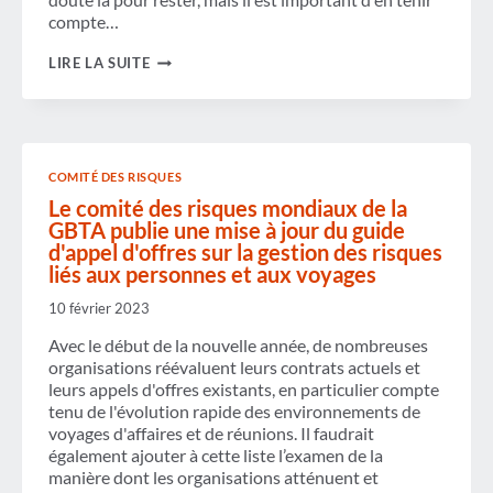
compte…
LE
LIRE LA SUITE
DÉFI
DU
DEVOIR
DE
DILIGENCE
«
COMITÉ DES RISQUES
TRAVAILLER
DEPUIS
Le comité des risques mondiaux de la
N’IMPORTE
GBTA publie une mise à jour du guide
OÙ
d'appel d'offres sur la gestion des risques
»
liés aux personnes et aux voyages
10 février 2023
Avec le début de la nouvelle année, de nombreuses
organisations réévaluent leurs contrats actuels et
leurs appels d'offres existants, en particulier compte
tenu de l'évolution rapide des environnements de
voyages d'affaires et de réunions. Il faudrait
également ajouter à cette liste l’examen de la
manière dont les organisations atténuent et