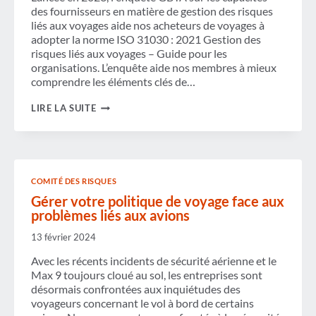
des fournisseurs en matière de gestion des risques
liés aux voyages aide nos acheteurs de voyages à
adopter la norme ISO 31030 : 2021 Gestion des
risques liés aux voyages – Guide pour les
organisations. L’enquête aide nos membres à mieux
comprendre les éléments clés de…
AMÉLIOREZ
LIRE LA SUITE
LA
GESTION
DES
RISQUES
LIÉS
AUX
COMITÉ DES RISQUES
VOYAGES
DE
Gérer votre politique de voyage face aux
VOTRE
problèmes liés aux avions
ORGANISATION
GRÂCE
13 février 2024
AUX
INFORMATIONS
Avec les récents incidents de sécurité aérienne et le
DE
Max 9 toujours cloué au sol, les entreprises sont
L'ENQUÊTE
AUPRÈS
désormais confrontées aux inquiétudes des
DES
voyageurs concernant le vol à bord de certains
FOURNISSEURS