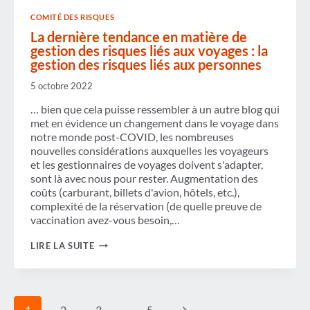
VOYAGE
COMITÉ DES RISQUES
D'AFFAIRES"
La dernière tendance en matière de
gestion des risques liés aux voyages : la
gestion des risques liés aux personnes
5 octobre 2022
… bien que cela puisse ressembler à un autre blog qui
met en évidence un changement dans le voyage dans
notre monde post-COVID, les nombreuses
nouvelles considérations auxquelles les voyageurs
et les gestionnaires de voyages doivent s'adapter,
sont là avec nous pour rester. Augmentation des
coûts (carburant, billets d'avion, hôtels, etc.),
complexité de la réservation (de quelle preuve de
vaccination avez-vous besoin,…
LA
LIRE LA SUITE
DERNIÈRE
TENDANCE
EN
MATIÈRE
DE
Navigation
Page
1
2
3
…
5
GESTION