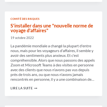
STRESS
PENDANT
LES
SAISONS
DE
COMITÉ DES RISQUES
VOYAGE
CHARGÉES
S'installer dans une "nouvelle norme de
voyage d'affaires"
19 octobre 2022
La pandémie mondiale a changé la plupart d'entre
nous, mais pour les voyageurs d'affaires, il semble y
avoir des sentiments plus anxieux. Et c'est
compréhensible. Alors que nous passons des appels
Zoom et Microsoft Teams à des visites en personne
avec des clients que nous n'avons pas vus depuis
près de trois ans, ou que nous n'avons jamais
rencontrés en personne, il y a une combinaison de…
S'INSTALLER
LIRE LA SUITE
DANS
UNE
"NOUVELLE
NORME
DE