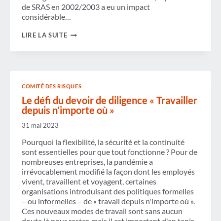
de SRAS en 2002/2003 a eu un impact
considérable…
LES
LIRE LA SUITE
RISQUES
PERSISTANTS
LIÉS
AUX
VOYAGES
ET
COMITÉ DES RISQUES
À
L’IMMIGRATION
Le défi du devoir de diligence « Travailler
DANS
depuis n’importe où »
UN
MONDE
31 mai 2023
EN
CONSTANTE
Pourquoi la flexibilité, la sécurité et la continuité
ÉVOLUTION
sont essentielles pour que tout fonctionne ? Pour de
nombreuses entreprises, la pandémie a
irrévocablement modifié la façon dont les employés
vivent, travaillent et voyagent, certaines
organisations introduisant des politiques formelles
– ou informelles – de « travail depuis n'importe où ».
Ces nouveaux modes de travail sont sans aucun
doute là pour rester, mais il est important d'en tenir