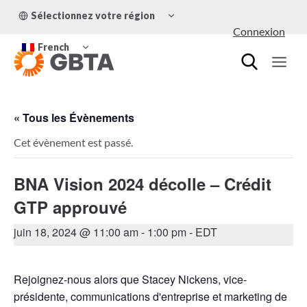
Aller
OUVRIR/FERMER
Sélectionnez votre région
au
LE
Connexion
MENU
contenu
OUVRIR/FERMER
ENFANT
French
LE
MENU
ENFANT
« Tous les Évènements
Cet évènement est passé.
BNA Vision 2024 décolle – Crédit
GTP approuvé
juin 18, 2024 @ 11:00 am
-
1:00 pm
- EDT
Rejoignez-nous alors que Stacey Nickens, vice-
présidente, communications d'entreprise et marketing de