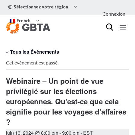
Aller
OUVRIR/FERMER
Sélectionnez votre région
au
LE
Connexion
MENU
contenu
OUVRIR/FERMER
ENFANT
French
LE
MENU
ENFANT
« Tous les Évènements
Cet évènement est passé.
Webinaire – Un point de vue
privilégié sur les élections
européennes. Qu'est-ce que cela
signifie pour les voyages d'affaires
?
juin 13, 2024 @ 8:00 pm
-
9:00 pm
- EST