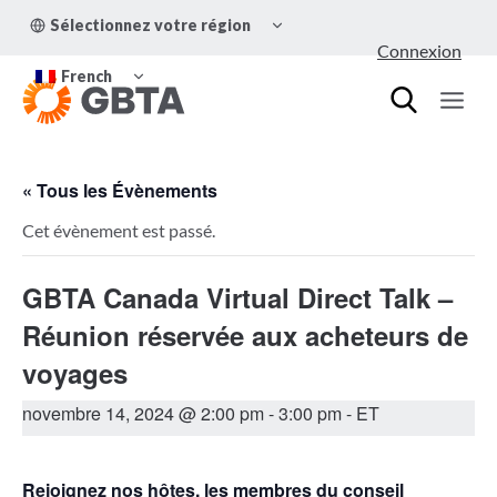
Aller
OUVRIR/FERMER
Sélectionnez votre région
au
LE
Connexion
MENU
contenu
OUVRIR/FERMER
ENFANT
French
LE
MENU
ENFANT
« Tous les Évènements
Cet évènement est passé.
GBTA Canada Virtual Direct Talk –
Réunion réservée aux acheteurs de
voyages
novembre 14, 2024 @ 2:00 pm
-
3:00 pm
- ET
Rejoignez nos hôtes, les membres du conseil