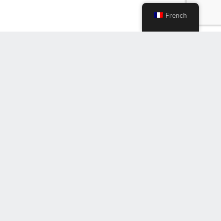
French
S'inscrire à la Newsletter
Entrez
l'e-
mail
(Nécessaire)