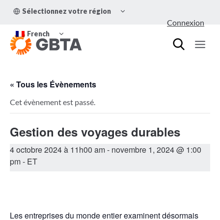
Aller
OUVRIR/FERMER
Sélectionnez votre région
au
LE
Connexion
MENU
contenu
OUVRIR/FERMER
ENFANT
French
LE
MENU
ENFANT
« Tous les Évènements
Cet évènement est passé.
Gestion des voyages durables
4 octobre 2024 à 11h00 am
-
novembre 1, 2024 @ 1:00
pm
- ET
Les entreprises du monde entier examinent désormais