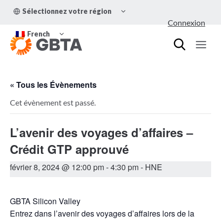
Aller
OUVRIR/FERMER
Sélectionnez votre région
au
LE
Connexion
MENU
contenu
OUVRIR/FERMER
ENFANT
French
LE
MENU
ENFANT
« Tous les Évènements
Cet évènement est passé.
L’avenir des voyages d’affaires –
Crédit GTP approuvé
février 8, 2024 @ 12:00 pm
-
4:30 pm
- HNE
GBTA Silicon Valley
Entrez dans l’avenir des voyages d’affaires lors de la