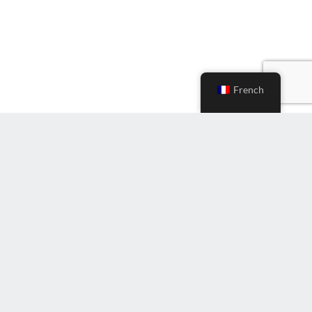
French
S'inscrire à la Newsletter
Entrez
l'e-
mail
(Nécessaire)