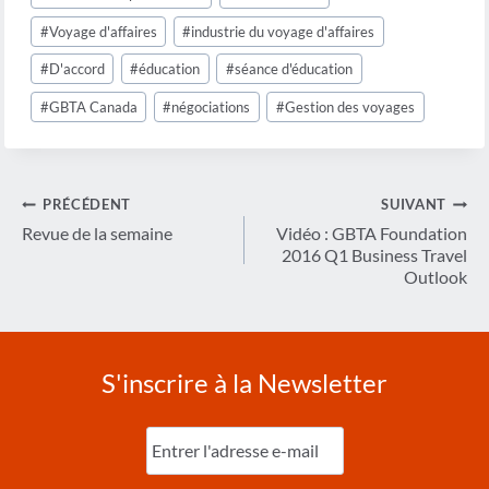
de
la
#
Voyage d'affaires
#
industrie du voyage d'affaires
publication :
#
D'accord
#
éducation
#
séance d'éducation
#
GBTA Canada
#
négociations
#
Gestion des voyages
Navigation
PRÉCÉDENT
SUIVANT
de
Revue de la semaine
Vidéo : GBTA Foundation
2016 Q1 Business Travel
l’article
Outlook
S'inscrire à la Newsletter
Entrez
l'e-
mail
(Nécessaire)