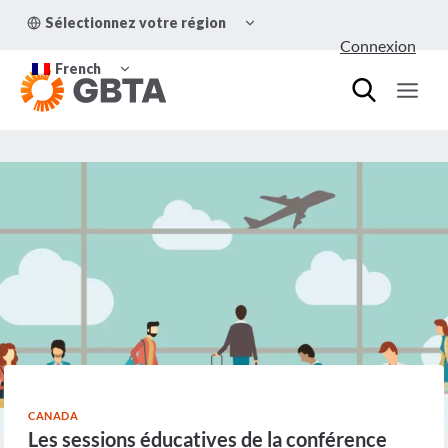
Aller
OUVRIR/FERMER
Sélectionnez votre région
au
LE
Connexion
MENU
contenu
OUVRIR/FERMER
ENFANT
French
LE
MENU
ENFANT
CANADA
Les sessions éducatives de la conférence