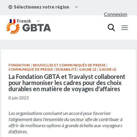
Aller
OUVRIR/FERMER
Sélectionnez votre région
au
LE
Connexion
MENU
contenu
OUVRIR/FERMER
ENFANT
French
LE
MENU
ENFANT
FONDATION
|
NOUVELLES ET COMMUNIQUÉS DE PRESSE
|
COMMUNIQUÉ DE PRESSE
|
DURABILITÉ
|
GAGNE LE
|
GAGNE LE
La Fondation GBTA et Travalyst collaborent
pour harmoniser les cadres pour des choix
durables en matière de voyages d'affaires
8 juin 2023
Les organisations concluent un accord pour favoriser
l'alignement dans l'ensemble du secteur afin de contribuer à
offrir de meilleures options à grande échelle aux voyageurs
d'affaires.