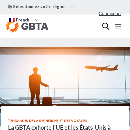
Aller
OUVRIR/FERMER
Sélectionnez votre région
au
LE
Connexion
MENU
contenu
OUVRIR/FERMER
ENFANT
French
LE
MENU
ENFANT
TENDANCES DE LA RECHERCHE ET DES VOYAGES
La GBTA exhorte l'UE et les États-Unis à