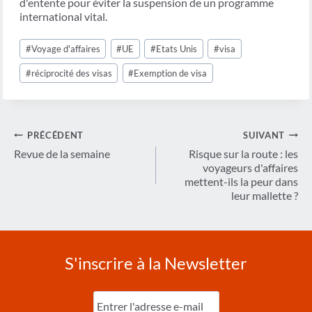
d'entente pour éviter la suspension de un programme
international vital.
Étiquettes
#
Voyage d'affaires
#
UE
#
Etats Unis
#
visa
de
la
#
réciprocité des visas
#
Exemption de visa
publication :
Navigation
PRÉCÉDENT
SUIVANT
de
Revue de la semaine
Risque sur la route : les
voyageurs d'affaires
l’article
mettent-ils la peur dans
leur mallette ?
S'inscrire à la Newsletter
Entrez
l'e-