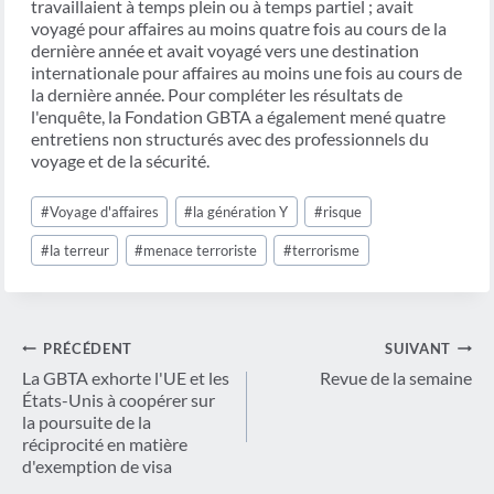
travaillaient à temps plein ou à temps partiel ; avait
voyagé pour affaires au moins quatre fois au cours de la
dernière année et avait voyagé vers une destination
internationale pour affaires au moins une fois au cours de
la dernière année. Pour compléter les résultats de
l'enquête, la Fondation GBTA a également mené quatre
entretiens non structurés avec des professionnels du
voyage et de la sécurité.
Étiquettes
#
Voyage d'affaires
#
la génération Y
#
risque
de
la
#
la terreur
#
menace terroriste
#
terrorisme
publication :
Navigation
PRÉCÉDENT
SUIVANT
de
La GBTA exhorte l'UE et les
Revue de la semaine
États-Unis à coopérer sur
l’article
la poursuite de la
réciprocité en matière
d'exemption de visa