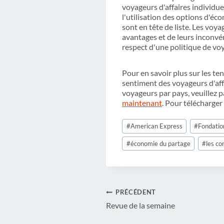
voyageurs d'affaires individue
l'utilisation des options d'éco
sont en tête de liste. Les voy
avantages et de leurs inconvéni
respect d'une politique de voy
Pour en savoir plus sur les te
sentiment des voyageurs d'aff
voyageurs par pays, veuillez 
maintenant
. Pour télécharger
Étiquettes
#
American Express
#
Fondati
de
la
#
économie du partage
#
les co
publication :
Navigation
PRÉCÉDENT
Revue de la semaine
de