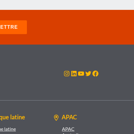
Instagram
LinkedIn
YouTube
Twitter
Facebook
ue latine
APAC
e latine
APAC