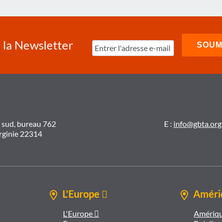
à la Newsletter
t sud, bureau 762
E :
info@gbta.org
irginie 22314
L'Europe 
Amériq
L'Europe 
Amériqu