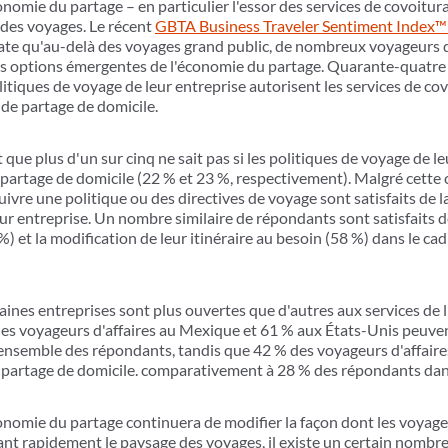
conomie du partage – en particulier l'essor des services de covoitur
e des voyages. Le récent
GBTA Business Traveler Sentiment Index™ 
tate qu'au-delà des voyages grand public, de nombreux voyageurs d'
les options émergentes de l'économie du partage. Quarante-quatre
olitiques de voyage de leur entreprise autorisent les services de c
s de partage de domicile.
que plus d'un sur cinq ne sait pas si les politiques de voyage de l
 partage de domicile (22 % et 23 %, respectivement). Malgré cette
ivre une politique ou des directives de voyage sont satisfaits de 
ur entreprise. Un nombre similaire de répondants sont satisfaits de 
%) et la modification de leur itinéraire au besoin (58 %) dans le ca
rtaines entreprises sont plus ouvertes que d'autres aux services de
es voyageurs d'affaires au Mexique et 61 % aux États-Unis peuvent 
'ensemble des répondants, tandis que 42 % des voyageurs d'affair
 de partage de domicile. comparativement à 28 % des répondants dan
conomie du partage continuera de modifier la façon dont les voyages
nt rapidement le paysage des voyages, il existe un certain nombre