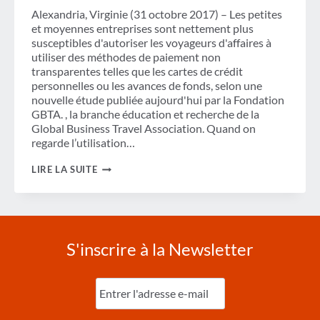
Alexandria, Virginie (31 octobre 2017) – Les petites
et moyennes entreprises sont nettement plus
susceptibles d'autoriser les voyageurs d'affaires à
utiliser des méthodes de paiement non
transparentes telles que les cartes de crédit
personnelles ou les avances de fonds, selon une
nouvelle étude publiée aujourd'hui par la Fondation
GBTA. , la branche éducation et recherche de la
Global Business Travel Association. Quand on
regarde l’utilisation…
DE
LIRE LA SUITE
NOMBREUSES
ENTREPRISES
NE
CONNAISSENT
PAS
LES
S'inscrire à la Newsletter
DÉTAILS
DE
LEURS
Entrez
MÉTHODES
l'e-
DE
mail
PAIEMENT
(Nécessaire)
DE