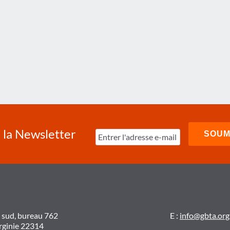
à la Newsletter
t sud, bureau 762
E :
info@gbta.org
irginie 22314