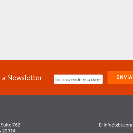
 a Newsletter
 Suite 762
E:
info@gbta.org
A 22314