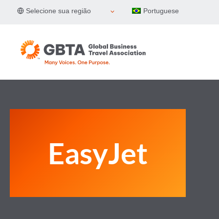
Pular
Selecione sua região
Portuguese
para
o
Conteúdo
EasyJet