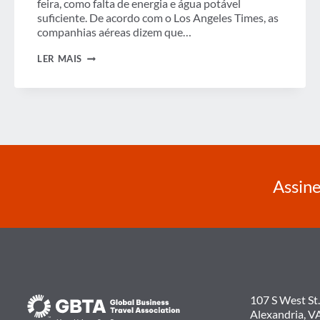
feira, como falta de energia e água potável
suficiente. De acordo com o Los Angeles Times, as
companhias aéreas dizem que…
SEMANA
LER MAIS
EM
REVISÃO
Assine
107 S West St.
Alexandria, V