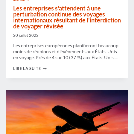
Les entreprises s'attendent à une
perturbation continue des voyages
internationaux résultant de l'interdiction
de voyager révisée
20 juillet 2022
Les entreprises européennes planifieront beaucoup
moins de réunions et d'événements aux États-Unis
en voyage. Près de 4 sur 10 (37 %) aux États-Unis….
LES
LIRE LA SUITE
ENTREPRISES
S'ATTENDENT
À
UNE
PERTURBATION
CONTINUE
DES
VOYAGES
INTERNATIONAUX
RÉSULTANT
DE
L'INTERDICTION
DE