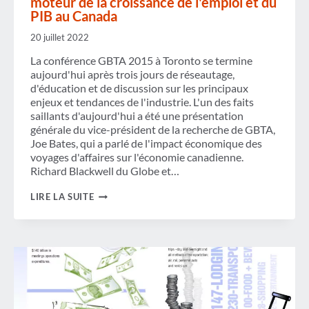
moteur de la croissance de l'emploi et du
PIB au Canada
20 juillet 2022
La conférence GBTA 2015 à Toronto se termine
aujourd'hui après trois jours de réseautage,
d'éducation et de discussion sur les principaux
enjeux et tendances de l'industrie. L'un des faits
saillants d'aujourd'hui a été une présentation
générale du vice-président de la recherche de GBTA,
Joe Bates, qui a parlé de l'impact économique des
voyages d'affaires sur l'économie canadienne.
Richard Blackwell du Globe et…
LES
LIRE LA SUITE
VOYAGES
D'AFFAIRES
SONT
LE
PRINCIPAL
MOTEUR
DE
LA
CROISSANCE
DE