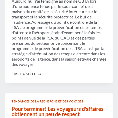
Aujourd'hui, j'ai témoigné au nom de GBTA lors
d'une audience tenue par le sous-comité de la
maison du comité de la sécurité intérieure sur le
transport et la sécurité protectrice. Le but de
l'audience, Adressage du point de contrôle de la
TSA : le programme de prévérification et les temps
d'attente à l'aéroport, était d'examiner à la fois les
points de vue de la TSA, du GAO et des parties
prenantes du secteur privé concernant le
programme de prévérification de la TSA, ainsi que la
stratégie d'atténuation des temps d'attente dans les
aéroports de l'agence. dans la saison estivale chargée
des voyages.
GBTA
LIRE LA SUITE
TÉMOIGNE
À
L'AUDIENCE
DU
SOUS-
COMITÉ
TENDANCES DE LA RECHERCHE ET DES VOYAGES
DE
LA
Pour terminer! Les voyageurs d'affaires
SÉCURITÉ
obtiennent un peu de respect
INTÉRIEURE