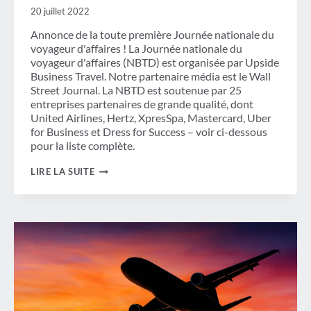
DE
20 juillet 2022
LA
CHAMBRE,
Annonce de la toute première Journée nationale du
ABORDE
voyageur d'affaires ! La Journée nationale du
LE
PROGRAMME
voyageur d'affaires (NBTD) est organisée par Upside
TSA
Business Travel. Notre partenaire média est le Wall
PRECHECK
Street Journal. La NBTD est soutenue par 25
ET
entreprises partenaires de grande qualité, dont
L'IMPACT
ÉCONOMIQUE
United Airlines, Hertz, XpresSpa, Mastercard, Uber
DE
for Business et Dress for Success – voir ci-dessous
L'INTERDICTION
pour la liste complète.
DE
VOYAGER
POUR
LIRE LA SUITE
TERMINER!
LES
VOYAGEURS
D'AFFAIRES
OBTIENNENT
UN
PEU
DE
RESPECT