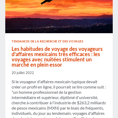
VOYAGER
RÉVISÉE
TENDANCES DE LA RECHERCHE ET DES VOYAGES
Les habitudes de voyage des voyageurs
d'affaires mexicains très efficaces : les
voyages avec nuitées stimulent un
marché en plein essor
20 juillet 2022
Si le voyageur d'affaires mexicain typique devait
créer un profil en ligne, il pourrait se lire comme suit :
"un homme professionnel de la gestion
intermédiaire et supérieur, diplômé d'université,
cherche à contribuer à l'industrie de $263,2 milliards
de pesos mexicains (MXN) par le biais de fréquents,
individuels, du jour au lendemain. voyages d'affaires