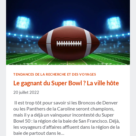
DES
VOYAGES
D'AFFAIRES
STIMULE
LA
CROISSANCE
DANS
TOUTES
LES
RÉGIONS
DU
PAYS
TENDANCES DE LA RECHERCHE ET DES VOYAGES
Le gagnant du Super Bowl ? La ville hôte
20 juillet 2022
Il est trop tôt pour savoir si les Broncos de Denver
ou les Panthers de la Caroline seront champions,
mais il y a déjà un vainqueur incontesté du Super
Bowl 50 : la région de la baie de San Francisco. Déjà,
les voyageurs d'affaires affluent dans la région de la
baie de partout dans le…