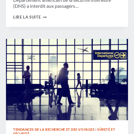
(DHS) a interdit aux passagers…
LES
LIRE LA SUITE
ÉTATS-
UNIS
DEVRAIENT
PERDRE
1 TP3T1,3 MILLIARD
DE
DÉPENSES
LIÉES
AUX
VOYAGES
EN
2017
TENDANCES DE LA RECHERCHE ET DES VOYAGES
|
SÛRETÉ ET
SÉCURITÉ