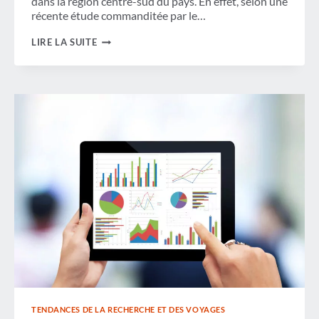
dans la région centre-sud du pays. En effet, selon une
récente étude commanditée par le…
LES
LIRE LA SUITE
HABITUDES
DE
VOYAGE
DES
VOYAGEURS
D'AFFAIRES
MEXICAINS
TRÈS
EFFICACES :
LES
VOYAGES
AVEC
NUITÉES
STIMULENT
UN
MARCHÉ
EN
PLEIN
ESSOR
TENDANCES DE LA RECHERCHE ET DES VOYAGES