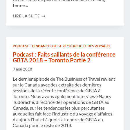
terme…
DÉCOMPOSER
LIRE LA SUITE
LE
BUDGET
-
UNE
PERSPECTIVE
DE
PODCAST
|
TENDANCES DE LA RECHERCHE ET DES VOYAGES
VOYAGE
D'AFFAIRES
Podcast : Faits saillants de la conférence
GBTA 2018 – Toronto Partie 2
9 mai 2018
Le dernier épisode de The Business of Travel revient
sur le Canada avec des extraits des dernières
sessions de la récente conférence de GBTA à
Toronto. Nous avons également interviewé Nancy
Tudorache, directrice des opérations de GBTA au
Canada, sur les tendances les plus percutantes
auxquelles fait face l'industrie du voyage d'affaires
d'aujourd'hui et à quoi s'attendre de GBTA au
Canada pour le reste de 2018.