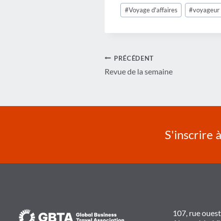
Étiquettes
#
Voyage d'affaires
#
voyageur 
de
la
publication :
Navigation
PRÉCÉDENT
Revue de la semaine
de
l’article
S'inscrire 
107, rue oues