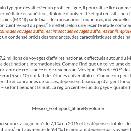
ain typique devait créer un profil en ligne, il pourrait se lire com
ermédiaire et supérieur, diplômé d'université et qui réussit, cherch
cains (MXN) par le biais de transactions fréquentes, individuelles
gion Centre-Sud du pays
.”
En effet, selon une récente étude comma
caine des voyages d'affaires : impact des voyages d'affaires sur l'emploi
f est un condensé précis des tendances, des caractéristiques et des 
 17,2 millions de voyages d'affaires nationaux effectués autour du
e destinations internationales. Comme l'indique un tel volume de
portante de croissance et de revenus au Mexique. Plus de 60 % des 
 eux (6 sur 10) ont fait des études universitaires. Comme on peut 
versité et couronnés de succès, dépensent beaucoup d'argent lorsqu
– se font pendant la nuit. La région centre-sud du pays – qui abrite
ersonnes a augmenté de 7,1 % en 2015 et les dépenses totales des
entrants) ont augmenté de 9,4 %. Le montant dépensé par voyage d