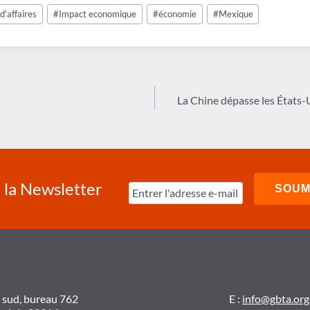
d'affaires
#
Impact economique
#
économie
#
Mexique
La Chine dépasse les États-
à la Newsletter
t sud, bureau 762
E :
info@gbta.org