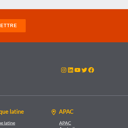
Instagram
LinkedIn
YouTube
Twitter
Facebook
ue latine
APAC
e latine
APAC