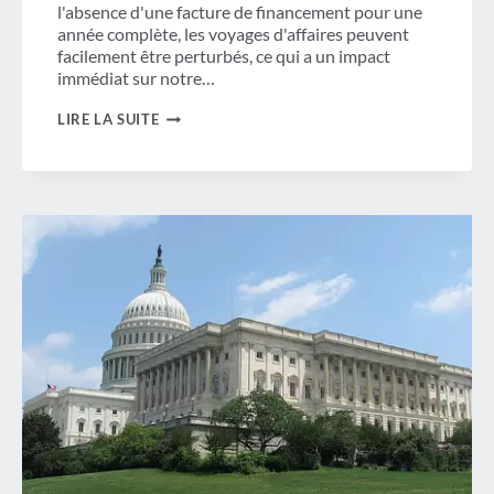
l'absence d'une facture de financement pour une
année complète, les voyages d'affaires peuvent
facilement être perturbés, ce qui a un impact
immédiat sur notre…
LE
LIRE LA SUITE
TEMPS
PRESSE
ALORS
QUE
LA
FERMETURE
DU
DHS
SE
PROFILE