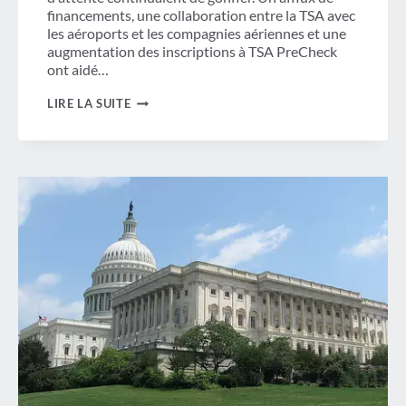
financements, une collaboration entre la TSA avec
les aéroports et les compagnies aériennes et une
augmentation des inscriptions à TSA PreCheck
ont aidé…
LE
LIRE LA SUITE
RETOUR
POTENTIEL
DES
LONGUES
LIGNES
DE
SÉCURITÉ
PÈSE
LOURD
SI
DES
MODIFICATIONS
NE
SONT
PAS
APPORTÉES