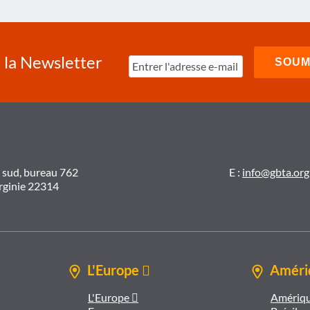
à la Newsletter
t sud, bureau 762
E :
info@gbta.org
irginie 22314
L'Europe 
Amériq
L'Europe 
Amériqu