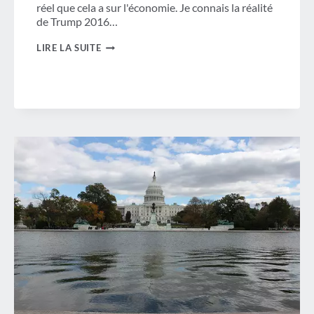
réel que cela a sur l'économie. Je connais la réalité
de Trump 2016…
LA
LIRE LA SUITE
FERMETURE
DU
GOUVERNEMENT
EST
PLUS
QU'UN
SIMPLE
THÉÂTRE
POLITIQUE