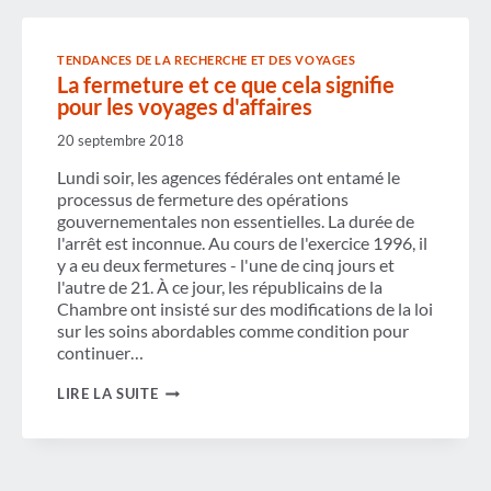
DU
GOUVERNEMENT
NUIT
TENDANCES DE LA RECHERCHE ET DES VOYAGES
À
La fermeture et ce que cela signifie
L'INDUSTRIE
DU
pour les voyages d'affaires
VOYAGE
D'AFFAIRES
20 septembre 2018
Lundi soir, les agences fédérales ont entamé le
processus de fermeture des opérations
gouvernementales non essentielles. La durée de
l'arrêt est inconnue. Au cours de l'exercice 1996, il
y a eu deux fermetures - l'une de cinq jours et
l'autre de 21. À ce jour, les républicains de la
Chambre ont insisté sur des modifications de la loi
sur les soins abordables comme condition pour
continuer…
LA
LIRE LA SUITE
FERMETURE
ET
CE
QUE
CELA