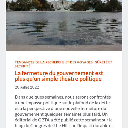
TENDANCES DE LA RECHERCHE ET DES VOYAGES
|
SÛRETÉ ET
SÉCURITÉ
La fermeture du gouvernement est
plus qu'un simple théâtre politique
20 juillet 2022
Dans quelques semaines, nous serons confrontés
à une impasse politique sur le plafond de la dette
et à la perspective d'une nouvelle fermeture du
gouvernement quelques semaines plus tard. Un
éditorial de GBTA a été publié cette semaine sur le
blog du Congrès de The Hill sur l'impact durable et