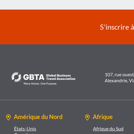
SIGNIFIE
POUR
LES
VOYAGES
D'AFFAIRES
S'inscrire 
107, rue oues
Alexandrie, V
Amérique du Nord
Afrique
États-Unis
Afrique du Sud