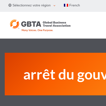
Aller
Sélectionnez votre région
French
au
contenu
arrêt du go