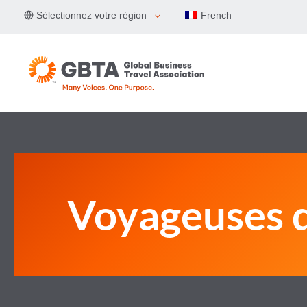
Aller
Sélectionnez votre région
French
au
contenu
Voyageuses d