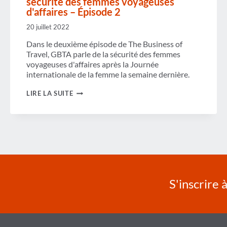
sécurité des femmes voyageuses
d'affaires – Épisode 2
20 juillet 2022
Dans le deuxième épisode de The Business of
Travel, GBTA parle de la sécurité des femmes
voyageuses d'affaires après la Journée
internationale de la femme la semaine dernière.
PODCAST
LIRE LA SUITE
–
UNE
VISION
GLOBALE
DE
LA
SÉCURITÉ
DES
FEMMES
VOYAGEUSES
D'AFFAIRES
S'inscrire 
–
ÉPISODE
2