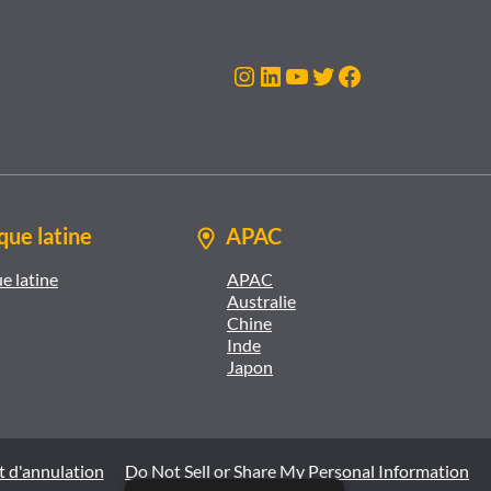
Instagram
LinkedIn
YouTube
Twitter
Facebook
ue latine
APAC
e latine
APAC
Australie
Chine
Inde
Japon
t d'annulation
Do Not Sell or Share My Personal Information