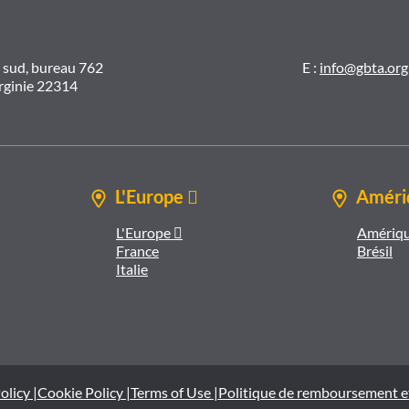
t sud, bureau 762
E :
info@gbta.org
irginie 22314
L'Europe 
Amériq
L'Europe 
Amériqu
France
Brésil
Italie
olicy |
Cookie Policy |
Terms of Use |
Politique de remboursement e