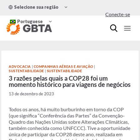
Pular
ALTERNAR
Selecione sua região
para
MENU
Conecte-se
FILHO
o
ALTERNAR
Conteúdo
Portuguese
MENU
FILHO
ADVOCACIA
|
COMPANHIAS AÉREAS E AVIAÇÃO
|
SUSTENTABILIDADE
|
SUSTENTABILIDADE
3 razões pelas quais a COP28 foi um
momento histórico para viagens de negócios
13 de dezembro de 2023
Todos os anos, há muito burburinho em torno da COP
(que significa “Conferência das Partes” da Convenção-
Quadro das Nações Unidas sobre Alterações Climáticas,
também conhecida como UNFCCC). Tive a oportunidade
única de participar da COP28 deste ano, realizada em