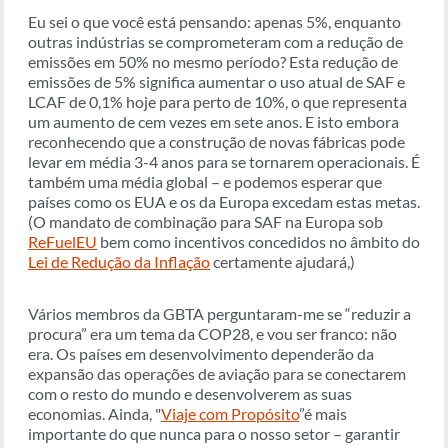
Eu sei o que você está pensando: apenas 5%, enquanto
outras indústrias se comprometeram com a redução de
emissões em 50% no mesmo período? Esta redução de
emissões de 5% significa aumentar o uso atual de SAF e
LCAF de 0,1% hoje para perto de 10%, o que representa
um aumento de cem vezes em sete anos. E isto embora
reconhecendo que a construção de novas fábricas pode
levar em média 3-4 anos para se tornarem operacionais. É
também uma média global – e podemos esperar que
países como os EUA e os da Europa excedam estas metas.
(O mandato de combinação para SAF na Europa sob
ReFuelEU
bem como incentivos concedidos no âmbito do
Lei de Redução da Inflação
certamente ajudará,)
Vários membros da GBTA perguntaram-me se “reduzir a
procura” era um tema da COP28, e vou ser franco: não
era. Os países em desenvolvimento dependerão da
expansão das operações de aviação para se conectarem
com o resto do mundo e desenvolverem as suas
economias. Ainda, "
Viaje com Propósito
”é mais
importante do que nunca para o nosso setor – garantir