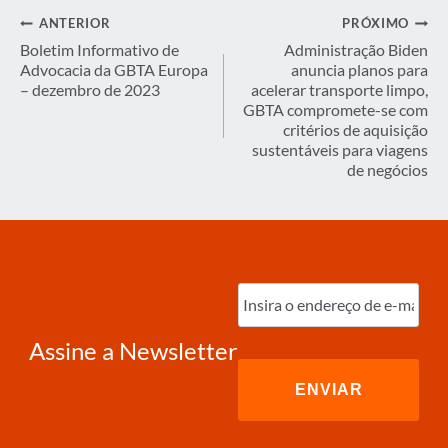
Navegação
ANTERIOR
PRÓXIMO
de
Boletim Informativo de
Administração Biden
Advocacia da GBTA Europa
anuncia planos para
Post
– dezembro de 2023
acelerar transporte limpo,
GBTA compromete-se com
critérios de aquisição
sustentáveis para viagens
de negócios
Digite
o
e-
mail
(obrigatório)
Assine a Newsletter