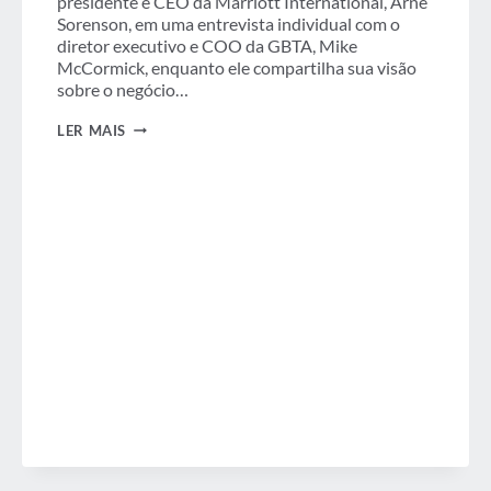
presidente e CEO da Marriott International, Arne
Sorenson, em uma entrevista individual com o
diretor executivo e COO da GBTA, Mike
McCormick, enquanto ele compartilha sua visão
sobre o negócio…
PODCAST:
LER MAIS
AO
VIVO
DO
PALCO
CENTRAL
NA
CONVENÇÃO
GBTA
2018
PARTE
1