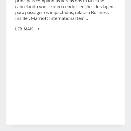
principais companhias aéreas dos EUA estão
cancelando voos e oferecendo isenções de viagem
para passageiros impactados, relata o Business
Insider. Marriott International tem…
SEMANA
LER MAIS
EM
REVISÃO