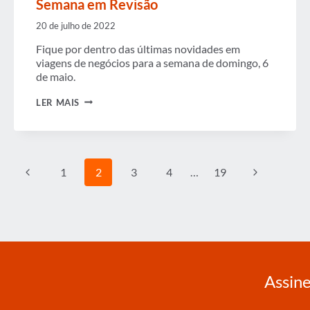
Semana em Revisão
20 de julho de 2022
Fique por dentro das últimas novidades em
viagens de negócios para a semana de domingo, 6
de maio.
SEMANA
LER MAIS
EM
REVISÃO
Navegação
Página
Página
1
2
3
4
…
19
da
Anterior
Seguinte
Página
Assine