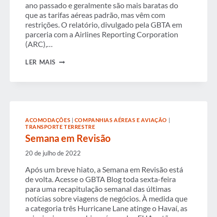
ano passado e geralmente são mais baratas do
que as tarifas aéreas padrão, mas vêm com
restrições. O relatório, divulgado pela GBTA em
parceria com a Airlines Reporting Corporation
(ARC),…
ATUALIZAÇÃO
LER MAIS
DE
PESQUISA
E
DESENVOLVIMENTO
PROFISSIONAL
GBTA
ACOMODAÇÕES
|
COMPANHIAS AÉREAS E AVIAÇÃO
|
TRANSPORTE TERRESTRE
Semana em Revisão
20 de julho de 2022
Após um breve hiato, a Semana em Revisão está
de volta. Acesse o GBTA Blog toda sexta-feira
para uma recapitulação semanal das últimas
notícias sobre viagens de negócios. À medida que
a categoria três Hurricane Lane atinge o Havaí, as