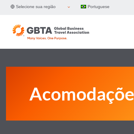
Pular
Selecione sua região
Portuguese
para
o
Conteúdo
Acomodaçõe