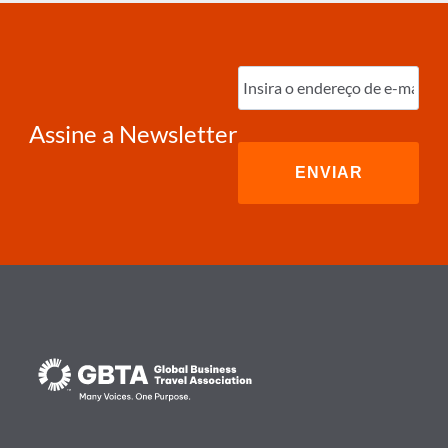
Digite
o
e-
mail
(obrigatório)
Assine a Newsletter