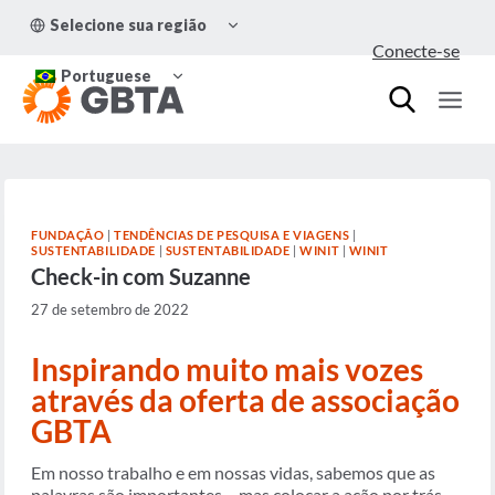
Pular
ALTERNAR
Selecione sua região
para
MENU
Conecte-se
FILHO
o
ALTERNAR
Conteúdo
Portuguese
MENU
FILHO
FUNDAÇÃO
|
TENDÊNCIAS DE PESQUISA E VIAGENS
|
SUSTENTABILIDADE
|
SUSTENTABILIDADE
|
WINIT
|
WINIT
Check-in com Suzanne
27 de setembro de 2022
Inspirando muito mais vozes
através da oferta de associação
GBTA
Em nosso trabalho e em nossas vidas, sabemos que as
palavras são importantes – mas colocar a ação por trás