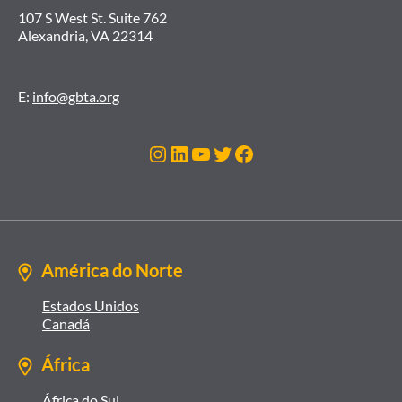
107 S West St. Suite 762
Alexandria, VA 22314
E:
info@gbta.org
Instagram
LinkedIn
Youtube
Twitter
Facebook
América do Norte
Estados Unidos
Canadá
África
África do Sul