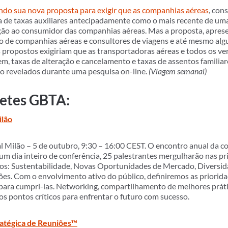
ndo sua nova proposta para exigir que as companhias aéreas
, con
 de taxas auxiliares antecipadamente como o mais recente de uma 
eção ao consumidor das companhias aéreas. Mas a proposta, apre
o de companhias aéreas e consultores de viagens e até mesmo alg
propostos exigiriam que as transportadoras aéreas e todos os ve
em, taxas de alteração e cancelamento e taxas de assentos famili
ão revelados durante uma pesquisa on-line.
(Viagem semanal)
retes GBTA:
ilão
 Milão – 5 de outubro, 9:30 – 16:00 CEST. O encontro anual da c
m dia inteiro de conferência, 25 palestrantes mergulharão nas pri
os: Sustentabilidade, Novas Oportunidades de Mercado, Diversidad
ões. Com o envolvimento ativo do público, definiremos as priorid
para cumpri-las. Networking, compartilhamento de melhores práti
s pontos críticos para enfrentar o futuro com sucesso.
atégica de Reuniões™