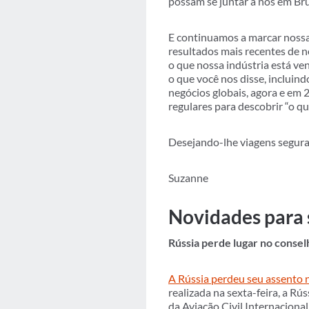
possam se juntar a nós em Br
E continuamos a marcar nossa
resultados mais recentes de 
o que nossa indústria está v
o que você nos disse, incluin
negócios globais, agora e em
regulares para descobrir “o q
Desejando-lhe viagens segura
Suzanne
Novidades para 
Rússia perde lugar no conse
A Rússia perdeu seu assento 
realizada na sexta-feira, a R
da Aviação Civil Internaciona