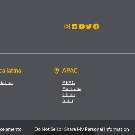
Instagram
LinkedIn
Youtube
Twitter
Facebook
a latina
APAC
latina
APAC
Austrália
China
Índia
ncelamento
Do Not Sell or Share My Personal Information