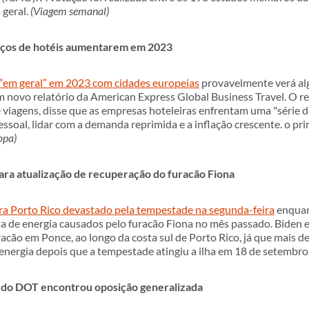
 geral.
(Viagem semanal)
eços de hotéis aumentarem em 2023
 “em geral” em 2023 com cidades europeias
provavelmente verá al
novo relatório da American Express Global Business Travel. O rel
viagens, disse que as empresas hoteleiras enfrentam uma "série 
pessoal, lidar com a demanda reprimida e a inflação crescente. o pr
opa)
para atualização de recuperação do furacão Fiona
ara Porto Rico devastado pela tempestade na segunda-feira
enquant
lta de energia causados pelo furacão Fiona no mês passado. Biden e
acão em Ponce, ao longo da costa sul de Porto Rico, já que mais 
energia depois que a tempestade atingiu a ilha em 18 de setembro
s do DOT encontrou oposição generalizada