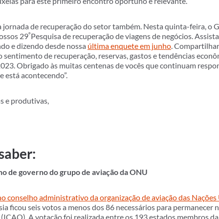
uxelas para este primeiro encontro oportuno e relevante.
 jornada de recuperação do setor também. Nesta quinta-feira, o 
º
nossos 29
Pesquisa de recuperação de viagens de negócios. Assista
endo e dizendo desde nossa
última enquete em junho
. Compartilhar
do sentimento de recuperação, reservas, gastos e tendências econô
 2023. Obrigado às muitas centenas de vocês que continuam respo
ue está acontecendo”.
s e produtivas,
saber:
lho de governo do grupo de aviação da ONU
no conselho administrativo da organização de aviação das Nações
ússia ficou seis votos a menos dos 86 necessários para permanece
l (ICAO). A votação foi realizada entre os 193 estados membros d