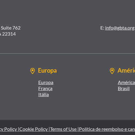
 Suite 762
E:
info@gbta.org
A 22314
Europa
Améric
Europa
América 
França
Brasil
Itália
y Policy |
Cookie Policy |
Terms of Use |
Política de reembolso e ca