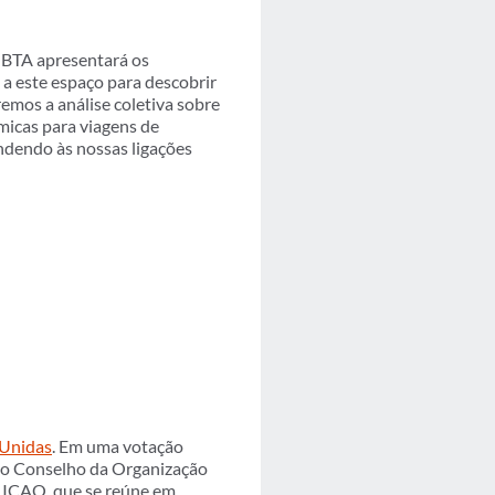
GBTA apresentará os
 a este espaço para descobrir
emos a análise coletiva sobre
micas para viagens de
ndendo às nossas ligações
 Unidas
. Em uma votação
r no Conselho da Organização
a ICAO, que se reúne em