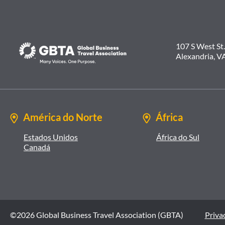
107 S West St.
Alexandria, V
América do Norte
África
Estados Unidos
África do Sul
Canadá
©2026 Global Business Travel Association (GBTA)
Privac