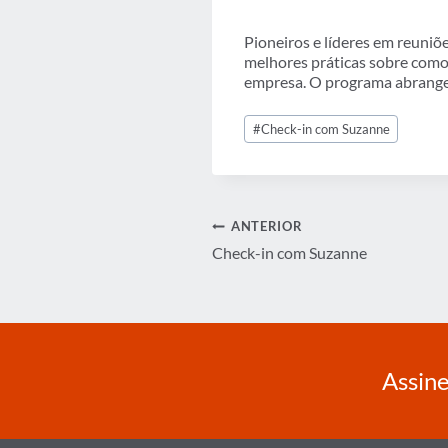
Pioneiros e líderes em reuniõ
melhores práticas sobre como 
empresa. O programa abrange 6
Tags
#
Check-in com Suzanne
do
Post:
Navegação
ANTERIOR
Check-in com Suzanne
de
Post
Assine