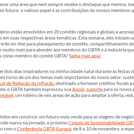
ecer uma área que nem sempre recebe o destaque que merece, mas
so futuro: o valioso papel e as contribuições de nossos membros q
ros estão envolvidos em 20 comitês regionais e globais e acons
s em suas respectivas áreas temáticas. Esta semana, eles iniciam 
nirão on-line para planejamento de comitês, compartilhamento de
 muito mais para atender aos membros do GBTA e à indústria que 
eles como membro do comitê GBTA?
Saiba mais aqui
.
ei dois dias inspiradores na minha cidade natal durante as festas
m torno de um dos temas mais importantes do nosso setor: suste
Lei de Redução da Inflação
, destinado a fornecer créditos fiscais 
ente, o GBTA também expressou sua
Apoio, suporte
para os novos 
entável
, um roteiro de seis áreas de ação para ampliar a oferta, re
os em construir um futuro mais verde para as viagens de negóci
ande marco na jornada: o próximo
Cúpula de Sustentabilidade GB
to com o
Conferência GBTA Europa
, de 8 a 10 de novembro, e es