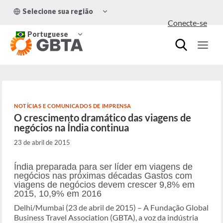
Pular
ALTERNAR
Selecione sua região
para
MENU
Conecte-se
FILHO
o
ALTERNAR
Conteúdo
Portuguese
MENU
FILHO
NOTÍCIAS E COMUNICADOS DE IMPRENSA
O crescimento dramático das viagens de
negócios na Índia continua
23 de abril de 2015
Índia preparada para ser líder em viagens de
negócios nas próximas décadas Gastos com
viagens de negócios devem crescer 9,8% em
2015, 10,9% em 2016
Delhi/Mumbai (23 de abril de 2015) – A Fundação Global
Business Travel Association (GBTA), a voz da indústria