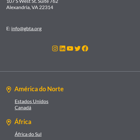
107 S West St. Suite 762
Alexandria, VA 22314
E:
info@gbta.org
Instagram
LinkedIn
Youtube
Twitter
Facebook
América do Norte
Estados Unidos
Canadá
África
África do Sul