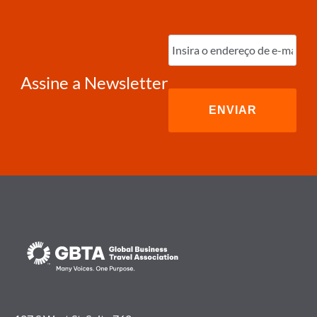
Digite
o
e-
mail
(obrigatório)
Assine a Newsletter