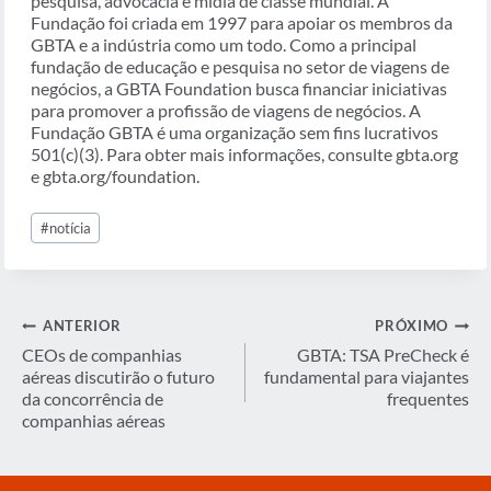
pesquisa, advocacia e mídia de classe mundial. A
Fundação foi criada em 1997 para apoiar os membros da
GBTA e a indústria como um todo. Como a principal
fundação de educação e pesquisa no setor de viagens de
negócios, a GBTA Foundation busca financiar iniciativas
para promover a profissão de viagens de negócios. A
Fundação GBTA é uma organização sem fins lucrativos
501(c)(3). Para obter mais informações, consulte gbta.org
e gbta.org/foundation.
Tags
#
notícia
do
Post:
Navegação
ANTERIOR
PRÓXIMO
de
CEOs de companhias
GBTA: TSA PreCheck é
aéreas discutirão o futuro
fundamental para viajantes
Post
da concorrência de
frequentes
companhias aéreas