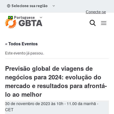
Pular
ALTERNAR
Selecione sua região
para
MENU
Conecte-se
FILHO
o
ALTERNAR
Conteúdo
Portuguese
MENU
FILHO
« Todos Eventos
Este evento já passou.
Previsão global de viagens de
negócios para 2024: evolução do
mercado e resultados para afrontá-
lo ao melhor
30 de novembro de 2023 às 10h
-
11.00 da manhã
-
CET