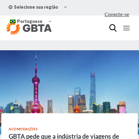
Pular
ALTERNAR
Selecione sua região
para
MENU
Conecte-se
FILHO
o
ALTERNAR
Conteúdo
Portuguese
MENU
FILHO
ACOMODAÇÕES
GBTA pede que a indústria de viagens de