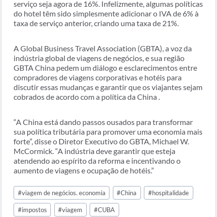
serviço seja agora de 16%. Infelizmente, algumas políticas
do hotel têm sido simplesmente adicionar o IVA de 6% à
taxa de serviço anterior, criando uma taxa de 21%.
A Global Business Travel Association (GBTA), a voz da
indústria global de viagens de negócios, e sua região
GBTA China pedem um diálogo e esclarecimentos entre
compradores de viagens corporativas e hotéis para
discutir essas mudanças e garantir que os viajantes sejam
cobrados de acordo com a política da China .
“A China está dando passos ousados para transformar
sua política tributária para promover uma economia mais
forte”, disse o Diretor Executivo do GBTA, Michael W.
McCormick. “A indústria deve garantir que esteja
atendendo ao espírito da reforma e incentivando o
aumento de viagens e ocupação de hotéis.”
Tags
#
viagem de negócios. economia
#
China
#
hospitalidade
do
Post:
#
impostos
#
viagem
#
CUBA