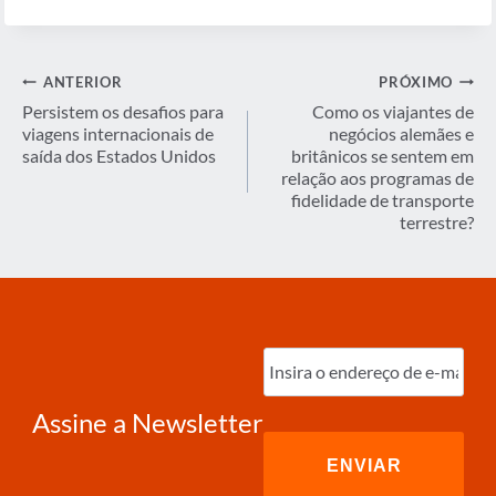
Navegação
ANTERIOR
PRÓXIMO
de
Persistem os desafios para
Como os viajantes de
viagens internacionais de
negócios alemães e
Post
saída dos Estados Unidos
britânicos se sentem em
relação aos programas de
fidelidade de transporte
terrestre?
Digite
o
e-
mail
(obrigatório)
Assine a Newsletter