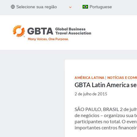
Pular
Selecione sua região
Portuguese
para
o
Conteúdo
AMÉRICA LATINA
|
NOTÍCIAS E COM
GBTA Latin America sed
2 de julho de 2015
SÃO PAULO, BRASIL 2 de julho 
de negócios – organizou sua t
participantes no total. O eve
importantes centros financeir