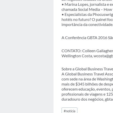
• Marina Lopes, jornalista e 
chamada Social Media – How t
• Especialistas da Phocuswrig
hotéis no futuro? O painel fo
importância da conectividade
A Conferência GBTA 2016 São 
CONTATO: Colleen Gallagher,
Wellington Costa, wcosta@gb
Sobre a Global Business Trave
A Global Business Travel Asso
com sede na área de Washing
mais de $345 bilhões de desp
oferecem educação, eventos, p
profissionais de viagens e 12
duradouro dos negócios, gbta
Tags
#
notícia
do