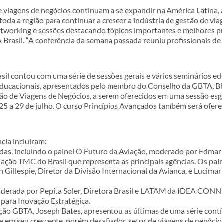
 viagens de negócios continuam a se expandir na América Latina
toda a região para continuar a crescer a indústria de gestão de vi
tworking e sessões destacando tópicos importantes e melhores prá
 Brasil. “A conferência da semana passada reuniu profissionais de 
il contou com uma série de sessões gerais e vários seminários e
educacionais, apresentados pelo membro do Conselho da GBTA, Bh
tão de Viagens de Negócios, a serem oferecidos em uma sessão 
25 a 29 de julho. O curso Princípios Avançados também será ofer
cia incluíram:
das, incluindo o painel O Futuro da Aviação, moderado por Edmar 
ção TMC do Brasil que representa as principais agências. Os pain
n Gillespie, Diretor da Divisão Internacional da Avianca, e Lucimar
liderada por Pepita Soler, Diretora Brasil e LATAM da IDEA C
ara Inovação Estratégica.
ção GBTA, Joseph Bates, apresentou as últimas de uma série contí
 e em seu crescente, porém desafiador, setor de viagens de negócio