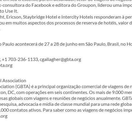
ex-consultora do Facebook e editora do Groupon, liderou uma imp
o Use It.
ht, Ericson, Staybridge Hotel e Intercity Hotels responderam à p
cou em muitos aspectos dos processos de reserva de hotéis, valor d
.
Paulo acontecerá de 27 a 28 de junho em São Paulo, Brasil, no Ho
 +1 703-236-1133, cgallagher@gbta.org
ta.org
l Association
ciation (GBTA) é a principal organização comercial de viagens de
ton, DC, com operações em seis continentes. Os mais de 9.000 
esas globais com viagens e reuniões de negócios anualmente. GB
esquisa, advocacia e mídia de classe mundial para uma rede globa
5.000 contatos ativos. Para saber como as viagens de negócios im
.org