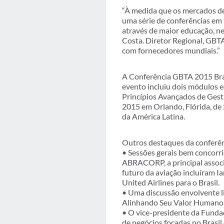
“À medida que os mercados de
uma série de conferências em 
através de maior educação, ne
Costa. Diretor Regional, GBTA
com fornecedores mundiais.”
A Conferência GBTA 2015 Bras
evento incluiu dois módulos 
Princípios Avançados de Ges
2015 em Orlando, Flórida, de 
da América Latina.
Outros destaques da conferên
• Sessões gerais bem concorri
ABRACORP, a principal associa
futuro da aviação incluíram Ia
United Airlines para o Brasil.
• Uma discussão envolvente 
Alinhando Seu Valor Humano p
• O vice-presidente da Funda
de negócios focadas no Brasil