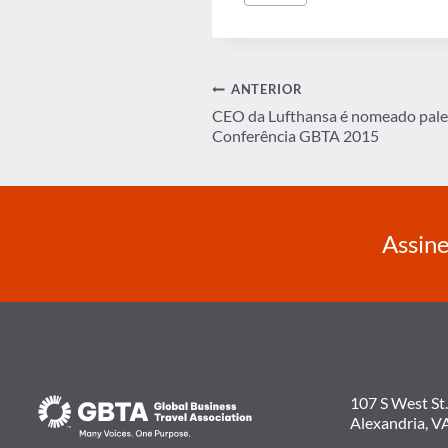
Post:
Navegação
ANTERIOR
CEO da Lufthansa é nomeado pale
de
Conferência GBTA 2015
Post
Assine
107 S West St.
Alexandria, V