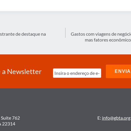
strante de destaque na
Gastos com viagens de negóc
mas fatores econômicos
 a Newsletter
 Suite 762
E:
info@gbta.org
A 22314