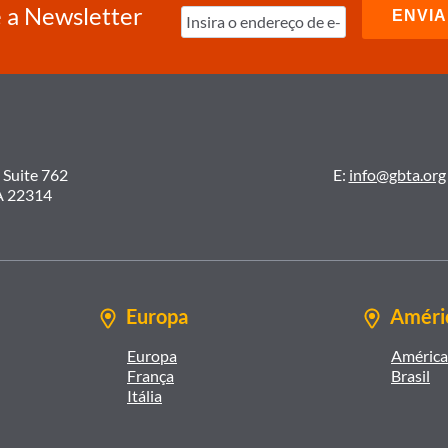
 a Newsletter
 Suite 762
E:
info@gbta.org
A 22314
Europa
Améric
Europa
América 
França
Brasil
Itália