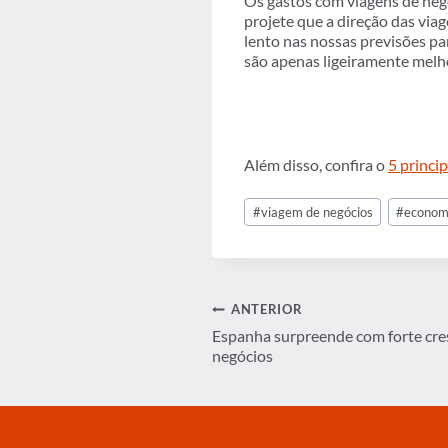
Os gastos com viagens de neg
projete que a direção das via
lento nas nossas previsões pa
são apenas ligeiramente melh
Além disso, confira o
5 princi
Tags
#
viagem de negócios
#
econom
do
Post:
Navegação
ANTERIOR
Espanha surpreende com forte cre
de
negócios
Post