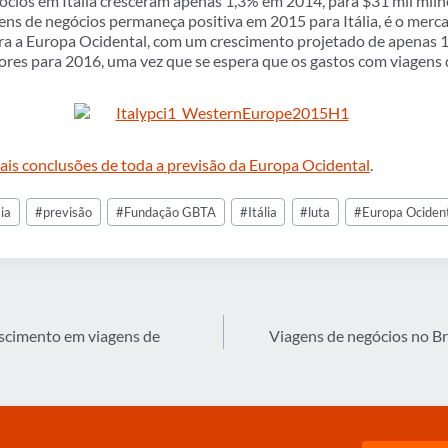
ócios em Itália cresceram apenas 1,3% em 2014, para $31 mil milh
gens de negócios permaneça positiva em 2015 para Itália, é o mer
ra a Europa Ocidental, com um crescimento projetado de apenas 1
ores para 2016, uma vez que se espera que os gastos com viagen
pais conclusões de toda a previsão da Europa Ocidental
.
ia
#
previsão
#
Fundação GBTA
#
Itália
#
luta
#
Europa Ociden
scimento em viagens de
Viagens de negócios no Br