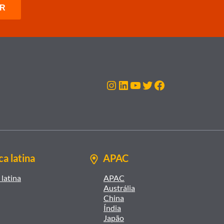
Instagram
LinkedIn
Youtube
Twitter
Facebook
a latina
APAC
latina
APAC
Austrália
China
Índia
Japão