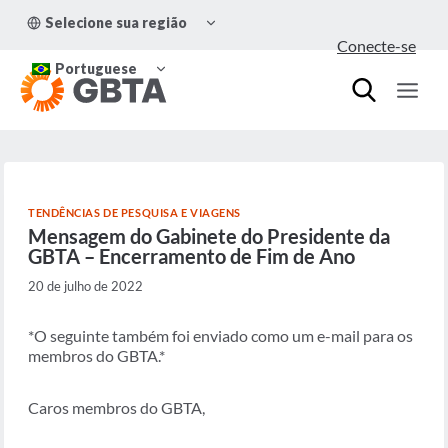
Pular
ALTERNAR
Selecione sua região
para
MENU
Conecte-se
FILHO
o
ALTERNAR
Conteúdo
Portuguese
MENU
FILHO
TENDÊNCIAS DE PESQUISA E VIAGENS
Mensagem do Gabinete do Presidente da
GBTA – Encerramento de Fim de Ano
20 de julho de 2022
*O seguinte também foi enviado como um e-mail para os
membros do GBTA.*
Caros membros do GBTA,