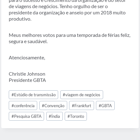
de viagens de negócios. Tenho orgulho de ser o
presidente da organização e anseio por um 2018 muito
produtivo.
Meus melhores votos para uma temporada de férias feliz,
segura e saudável.
Atenciosamente,
Christle Johnson
Presidente GBTA
Tags
#
Estúdio de transmissão
#
viagem de negócios
do
Post:
#
conferência
#
Convenção
#
Frankfurt
#
GBTA
#
Pesquisa GBTA
#
Índia
#
Toronto