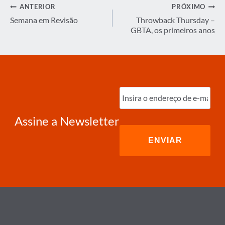
Navegação
ANTERIOR
PRÓXIMO
de
Semana em Revisão
Throwback Thursday –
GBTA, os primeiros anos
Post
Digite
o
e-
mail
(obrigatório)
Assine a Newsletter