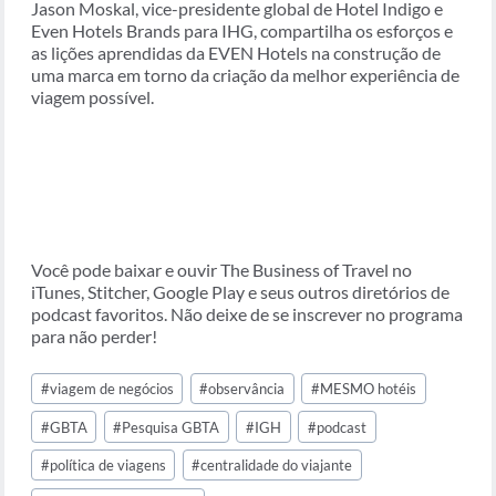
Jason Moskal, vice-presidente global de Hotel Indigo e
Even Hotels Brands para IHG, compartilha os esforços e
as lições aprendidas da EVEN Hotels na construção de
uma marca em torno da criação da melhor experiência de
viagem possível.
Você pode baixar e ouvir The Business of Travel no
iTunes, Stitcher, Google Play e seus outros diretórios de
podcast favoritos. Não deixe de se inscrever no programa
para não perder!
Tags
#
viagem de negócios
#
observância
#
MESMO hotéis
do
Post:
#
GBTA
#
Pesquisa GBTA
#
IGH
#
podcast
#
política de viagens
#
centralidade do viajante