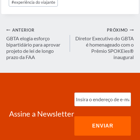
#
experiência do viajante
Navegação
ANTERIOR
PRÓXIMO
de
GBTA elogia esforço
Diretor Executivo do GBTA
bipartidário para aprovar
é homenageado com o
Post
projeto de lei de longo
Prêmio SPOKEies®
prazo da FAA
inaugural
Digite
o
e-
mail
(obrigatório)
Assine a Newsletter