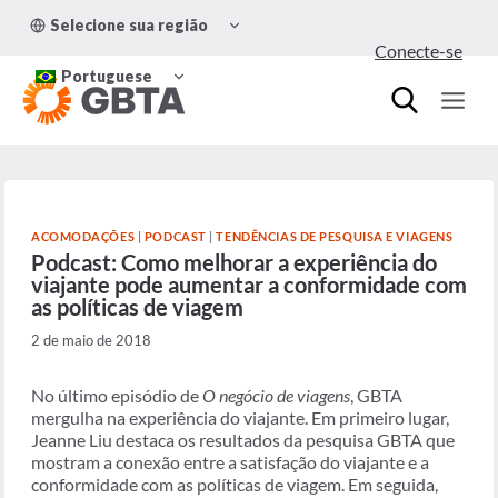
Pular
ALTERNAR
Selecione sua região
para
MENU
Conecte-se
FILHO
o
ALTERNAR
Conteúdo
Portuguese
MENU
FILHO
ACOMODAÇÕES
|
PODCAST
|
TENDÊNCIAS DE PESQUISA E VIAGENS
Podcast: Como melhorar a experiência do
viajante pode aumentar a conformidade com
as políticas de viagem
2 de maio de 2018
No último episódio de
O negócio de viagens
, GBTA
mergulha na experiência do viajante. Em primeiro lugar,
Jeanne Liu destaca os resultados da pesquisa GBTA que
mostram a conexão entre a satisfação do viajante e a
conformidade com as políticas de viagem. Em seguida,