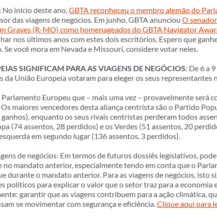
:
No início deste ano,
GBTA reconheceu o membro alemão do Parl
or das viagens de negócios. Em junho, GBTA anunciou
O senador
Sam Graves (R-MO) como homenageados do GBTA Navigator Awa
alhar nos últimos anos com estes dois escritórios. Espero que gan
. Se você mora em Nevada e Missouri, considere votar neles.
EIAS SIGNIFICAM PARA AS VIAGENS DE NEGÓCIOS:
De 6 a 9
 da União Europeia votaram para eleger os seus representantes
 Parlamento Europeu que – mais uma vez – provavelmente será c
s. Os maiores vencedores desta aliança centrista são o Partido Pop
3 ganhos), enquanto os seus rivais centristas perderam todos ass
pa (74 assentos, 28 perdidos) e os Verdes (51 assentos, 20 perdido
squerda em segundo lugar (136 assentos, 3 perdidos).
viagens de negócios: Em termos de futuros dossiês legislativos, po
e no mandato anterior, especialmente tendo em conta que o Parla
ue durante o mandato anterior. Para as viagens de negócios, isto si
s políticos para explicar o valor que o setor traz para a economia 
ente: garantir que as viagens contribuem para a ação climática, q
ossam se movimentar com segurança e eficiência.
Clique aqui para 