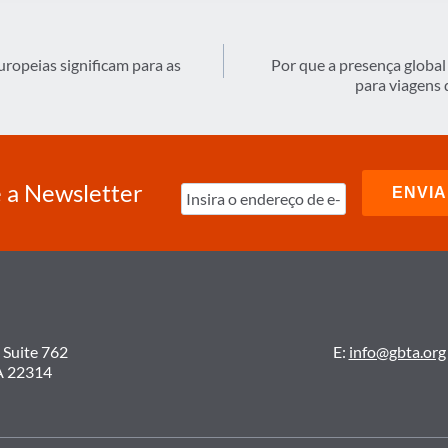
uropeias significam para as
Por que a presença globa
para viagens 
 a Newsletter
 Suite 762
E:
info@gbta.org
A 22314