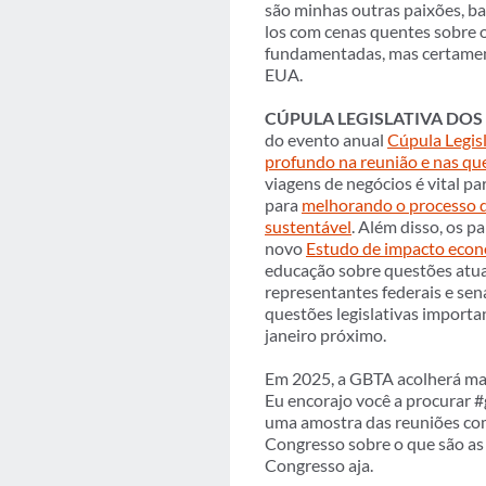
são minhas outras paixões, b
los com cenas quentes sobre 
fundamentadas, mas certament
EUA.
CÚPULA LEGISLATIVA DOS
do evento anual
Cúpula Legis
profundo na reunião e nas qu
viagens de negócios é vital pa
para
melhorando o processo d
sustentável
. Além disso, os p
novo
Estudo de impacto econ
educação sobre questões atua
representantes federais e sen
questões legislativas import
janeiro próximo.
Em 2025, a GBTA acolherá mai
Eu encorajo você a procurar #
uma amostra das reuniões c
Congresso sobre o que são as 
Congresso aja.