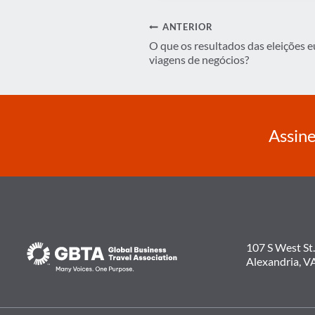
Navegação
ANTERIOR
O que os resultados das eleições e
de
viagens de negócios?
Post
Assine
107 S West St.
Alexandria, V