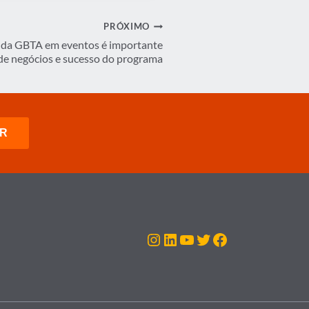
PRÓXIMO
l da GBTA em eventos é importante
de negócios e sucesso do programa
Instagram
LinkedIn
Youtube
Twitter
Facebook