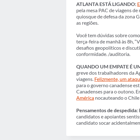
ATLANTA ESTÁ LIGANDO:
E
pela mesa PAC de viagens de 
quiosque de defesa da zona GB
as regiões.
Você tem dúvidas sobre como 
terça-feira de manhã às 8h, “
desafios geopolíticos e discu
conformidade. /auditoria.
QUANDO UM EMPATE É UM
greve dos trabalhadores da A
viagens.
Felizmente, um ataqu
para o governo canadense est
Canadenses para o outono. E
América
nocauteando o Chil
Pensamentos de despedida:
E
candidatos e apoiantes senti
candidato socar acidentalmen