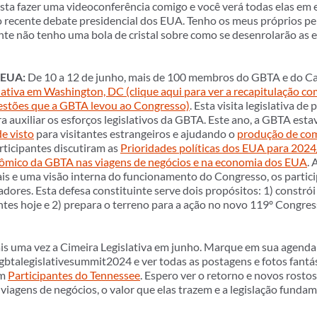
asta fazer uma videoconferência comigo e você verá todas elas em
o recente debate presidencial dos EUA. Tenho os meus próprios 
e não tenho uma bola de cristal sobre como se desenrolarão as el
 EUA:
De 10 a 12 de junho, mais de 100 membros do GBTA e do C
lativa em Washington, DC (clique aqui para ver a recapitulação c
estões que a GBTA levou ao Congresso)
. Esta visita legislativa de
ra auxiliar os esforços legislativos da GBTA. Este ano, a GBTA es
e visto
para visitantes estrangeiros e ajudando o
produção de com
articipantes discutiram as
Prioridades políticas dos EUA para 202
ômico da GBTA nas viagens de negócios e na economia dos EUA
. 
is e uma visão interna do funcionamento do Congresso, os partic
adores. Esta defesa constituinte serve dois propósitos: 1) constr
antes hoje e 2) prepara o terreno para a ação no novo 119º Congr
s uma vez a Cimeira Legislativa em junho. Marque em sua agenda
gbtalegislativesummit2024 e ver todas as postagens e fotos fantás
om
Participantes do Tennessee
. Espero ver o retorno e novos rost
viagens de negócios, o valor que elas trazem e a legislação fund