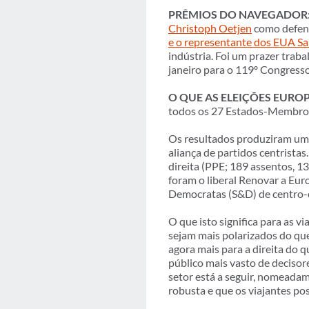
PRÊMIOS DO NAVEGADOR
Christoph Oetjen
como defens
e o representante dos EUA 
indústria. Foi um prazer trab
janeiro para o 119º Congresso
O QUE AS ELEIÇÕES EUROP
todos os 27 Estados-Membros
Os resultados produziram um
aliança de partidos centrista
direita (PPE; 189 assentos, 1
foram o liberal Renovar a Euro
Democratas (S&D) de centro-e
O que isto significa para as 
sejam mais polarizados do qu
agora mais para a direita do q
público mais vasto de decisore
setor está a seguir, nomeadam
robusta e que os viajantes p