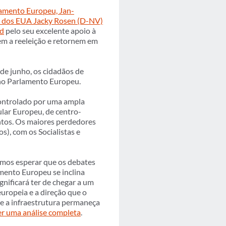
amento Europeu, Jan-
 dos EUA Jacky Rosen (D-NV)
rd
pelo seu excelente apoio à
hem a reeleição e retornem em
 de junho, os cidadãos de
 no Parlamento Europeu.
ontrolado por uma ampla
ular Europeu, de centro-
entos. Os maiores perdedores
s), com os Socialistas e
demos esperar que os debates
mento Europeu se inclina
gnificará ter de chegar a um
europeia e a direção que o
ue a infraestrutura permaneça
ler uma análise completa
.