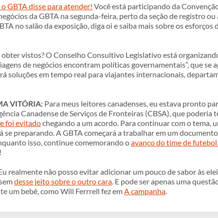
 o GBTA disse para atender!
Você está participando da Convençã
negócios da GBTA na segunda-feira, perto da seção de registro o
TA no salão da exposição, diga oi e saiba mais sobre os esforços
obter vistos? O Conselho Consultivo Legislativo está organizand
Viagens de negócios encontram políticas governamentais”, que se 
tirá soluções em tempo real para viajantes internacionais, depart
A VITÓRIA:
Para meus leitores canadenses, eu estava pronto pa
gência Canadense de Serviços de Fronteiras (CBSA), que poderia t
e foi evitado
chegando a um acordo. Para continuar com o tema, u
á se preparando. A GBTA começará a trabalhar em um documento d
nquanto isso, continue comemorando o
avanço do time de futebo
e!
u realmente não posso evitar adicionar um pouco de sabor às elei
ssem
desse jeito sobre o outro cara
. E pode ser apenas uma quest
te um bebê, como Will Ferrrell fez em
A campanha
.