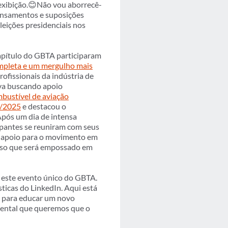
 exibição.😊Não vou aborrecê-
pensamentos e suposições
eições presidenciais nos
apítulo do GBTA participaram
ompleta e um mergulho mais
 profissionais da indústria de
tava buscando apoio
bustível de aviação
4/2025
e destacou o
Após um dia de intensa
ipantes se reuniram com seus
ói apoio para o movimento em
esso que será empossado em
 este evento único do GBTA.
ticas do LinkedIn. Aqui está
os para educar um novo
amental que queremos que o